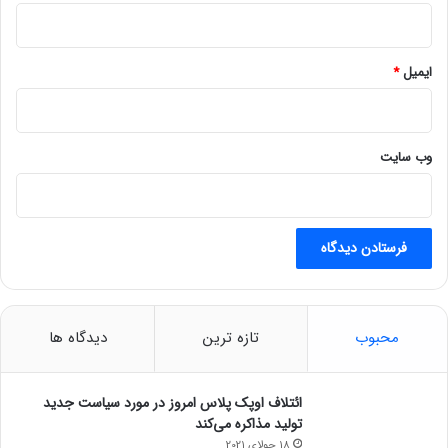
س
انتهای پیام
ت
و
ایمیل
*
ج
ر
م
ت
ل
وب‌ سایت
ق
ی
م
ی‌
گ
ر
د
د
محبوب
تازه ترین
دیدگاه ها
ائتلاف اوپک پلاس امروز در مورد سیاست جدید
تولید مذاکره می‌کند
18 جولای 2021