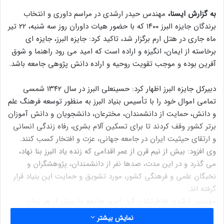
به گزارش ایسنا،
مهندس حیدر ارشدی در مراسم داوری و انتخاب
برندگان جایزه البرز ۱۴۰۰ که با حضور هیات داوران روز سه شنبه، ۲۲ تیر
ماه جاری در هتل ارم برگزار شد، تاکید کرد: جایزه البرز، جایزه ای
برخاسته از ایمان، انگیزه و اراده است که امید می رود راهنما و شوق
آفرین بوده و موجب تقویت روحیه و اراده دانش پژوهی جامعه باشد.
دبیرکل جایزه البرز اظهار کرد: حسینعلی البرز در سال ۱۳۴۲ شمسی
تمامی اموال خود را با تأسیس بنیاد البرز به منظور توسعه فرهنگ علم
و دانش، حمایت از دانشمندان، مخترعان، دانشجویان و دانش آموزان
برتر کشور وقف کردند تا برای تسکین آلام بشری، رفاه زندگی انسانی
و ارتقای حیثیت ایران در جامعه جهانی، عزت و افتخار کسب کنند.
وی افزود: بیش از نیم قرن از عمر اقدامی که زنده یاد البرز بنا نهاد،
می گذرد و در این مدت، صدها نفر از دانشمندان، پژوهشگران و
نخبگان علمی و فرهنگی کشور، مورد تشویق و حمایت این بنیاد قرار
گرفته اند.
مهندس ارشدی خاطرنشان کرد: امروز جامعه ما بیش از هر زمان
دیگری به ترویج ایده و اندیشه زنده یاد البرز نیاز دارد تا خیرین و
نمایش بیشتر