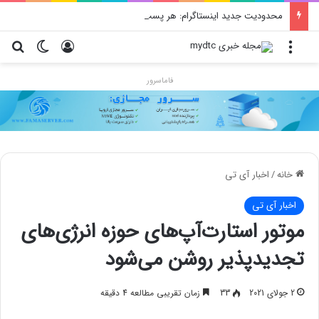
محدودیت جدید اینستاگرام: هر پست فقط پنج هشتگ
منو
ورود
تغییر پو
جس
فاماسرور
خانه
/
اخبار آی تی
اخبار آی تی
موتور استارت‌آپ‌های حوزه انرژی‌های
تجدیدپذیر روشن می‌شود
2 جولای 2021
33
زمان تقریبی مطالعه 4 دقیقه