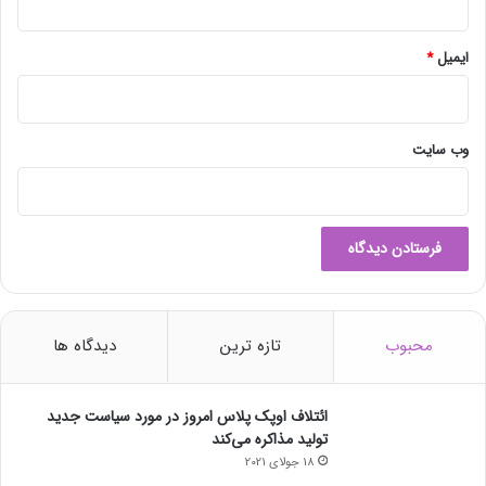
ا
ر
ج
ایمیل
*
ی
د
ر
ه
وب‌ سایت
ا
ب
غ
ل
ا
ت
ا
ی
محبوب
تازه ترین
دیدگاه ها
ر
ا
ن
ائتلاف اوپک پلاس امروز در مورد سیاست جدید
تولید مذاکره می‌کند
18 جولای 2021