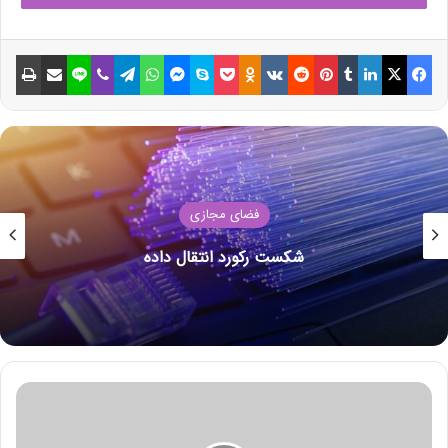
سیاست جدید تولید مذاکره می‌کند
18 جولای 2021
فیسبوک
ایکس
لینکداین
تامبلر
پینتریست
Reddit
VKontakte
Odnoklassniki
پاکت
اسکایپ
مسنجر
واتس آپ
تلگرام
وایبر
لاین
اشتراک گذاری با ایمیل
چاپ
نکات ساده و طلایی برای
صرفه‌جویی مصرف انرژی در زمستان
14 جولای 2021
بنابراین این نرخ رشد شاخص خوبی برای عملکرد اقتصاد نیست.
فضای مجازی
وزارت اقتصاد روسیه در عوض عقیده دارد رشد فعلی اقتصاد را باید با
شکست رکورد انتقال داده
نرخ رشد در سه ماهه پایانی 2019 یعنی قبل از بحران کرونا مقایسه
کرد.
افزایش قدرت روبل با حذف دلار آمریکا از اقتصاد روسیهروسیه 5
میلیارد دلار فروخت تا هر چه بیشتر از ارز آمریکا دور شود
«
در گزارش این وزارتخانه آمده است:« رشد فصلی اقتصاد روسیه در
م
ع
ماه مه نسبت به قبل از بحران کرونا 0.3 درصد است».