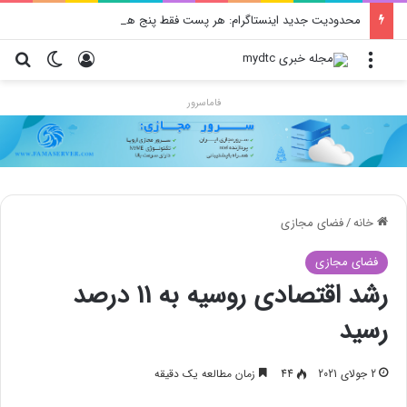
محدودیت جدید اینستاگرام: هر پست فقط پنج هشتگ
منو
ورود
تغییر پو
جس
فاماسرور
خانه
/
فضای مجازی
فضای مجازی
رشد اقتصادی روسیه به 11 درصد
رسید
2 جولای 2021
44
زمان مطالعه یک دقیقه