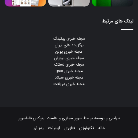
لینک های مرتبط
مجله خبری بیکینگ
برگزیده های ایران
مجله خبری یولن
مجله خبری نیوزلن
مجله خبری لستک
مجله خبری gsxr
مجله خبری سیلاد
مجله خبری دریافت
طراحی و توسعه توسط
سرور مجازی
و
هاست لینوکس
فاماسرور
خانه
تکنولوژی
فناوری
اینترنت
رمز ارز