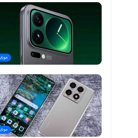
موبای
موبای