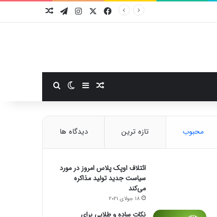
فیسبوک
ایکس
اینستاگرام
تلگرام
نوشته تصادفی
سایدبار
نوشته تصادفی
تغییر پوسته
جستجو برای
محبوب
تازه ترین
دیدگاه ها
ائتلاف اوپک پلاس امروز در مورد
سیاست جدید تولید مذاکره
می‌کند
18 جولای 2021
نکات ساده و طلایی برای