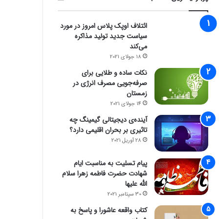
ائتلاف اوپک پلاس امروز در مورد
سیاست جدید تولید مذاکره
می‌کند
18 جولای 2021
نکات ساده و طلایی برای
صرفه‌جویی مصرف انرژی در
زمستان
14 جولای 2021
آینده‌ی دیجیتالی گیمینگ چه
تاثیری بر بحران اقلیمی دارد؟
28 آوریل 2021
پیام تسلیت به مناسبت ایام
شهادت حضرت فاطمه زهرا سلام
الله علیها
30 سپتامبر 2021
کتاب واقعه عاشورا و پاسخ به