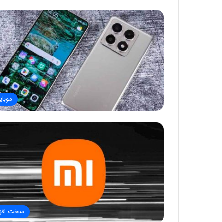
موبای
سخت افزا