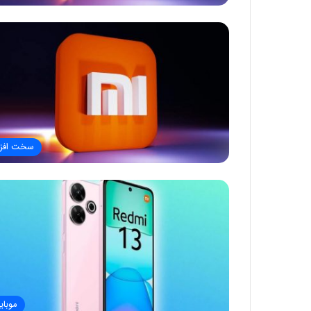
سخت افزا
موبای