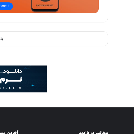
oomit
با
مطالب پر بازدید
آخرین پست