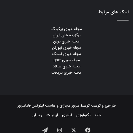
لینک های مرتبط
مجله خبری بیکینگ
برگزیده های ایران
مجله خبری یولن
مجله خبری نیوزلن
مجله خبری لستک
مجله خبری gsxr
مجله خبری سیلاد
مجله خبری دریافت
طراحی و توسعه توسط
سرور مجازی
و
هاست لینوکس
فاماسرور
خانه
تکنولوژی
فناوری
اینترنت
رمز ارز
فیسبوک
ایکس
اینستاگرام
تلگرام