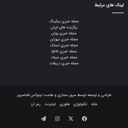
لینک های مرتبط
مجله خبری بیکینگ
برگزیده های ایران
مجله خبری یولن
مجله خبری نیوزلن
مجله خبری لستک
مجله خبری gsxr
مجله خبری سیلاد
مجله خبری دریافت
طراحی و توسعه توسط
سرور مجازی
و
هاست لینوکس
فاماسرور
خانه
تکنولوژی
فناوری
اینترنت
رمز ارز
فیسبوک
ایکس
اینستاگرام
تلگرام