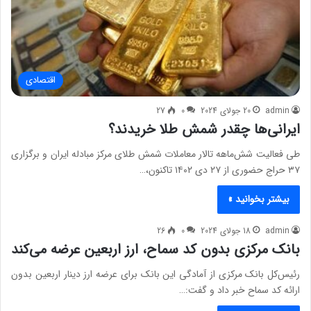
اقتصادی
admin
20 جولای 2024
0
27
ایرانی‌ها چقدر شمش طلا خریدند؟
طی فعالیت شش‌ماهه تالار معاملات شمش طلای مرکز مبادله ایران و برگزاری
۳۷ حراج حضوری از ۲۷ دی ۱۴۰۲ تاکنون،…
بیشتر بخوانید »
admin
18 جولای 2024
0
26
بانک مرکزی بدون کد سماح، ارز اربعین عرضه می‌کند
رئیس‌کل بانک مرکزی از آمادگی این بانک برای عرضه ارز دینار اربعین بدون
ارائه کد سماح خبر داد و گفت:…