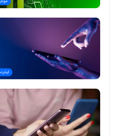
موبای
اینترن