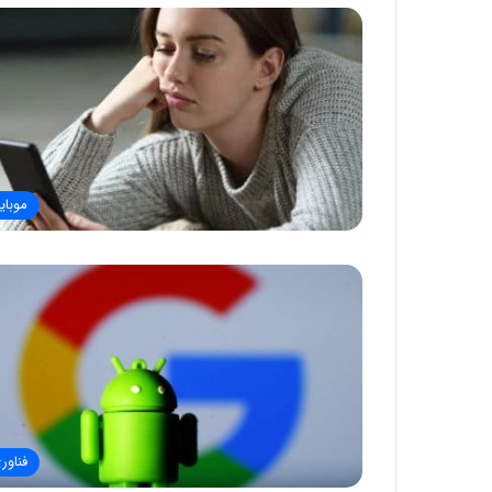
موبای
فناور