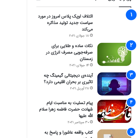
ائتلاف اوپک پلاس امروز در مورد
سیاست جدید تولید مذاکره
می‌کند
18 جولای 2021
نکات ساده و طلایی برای
صرفه‌جویی مصرف انرژی در
زمستان
14 جولای 2021
آینده‌ی دیجیتالی گیمینگ چه
تاثیری بر بحران اقلیمی دارد؟
28 آوریل 2021
پیام تسلیت به مناسبت ایام
شهادت حضرت فاطمه زهرا سلام
الله علیها
30 سپتامبر 2021
کتاب واقعه عاشورا و پاسخ به