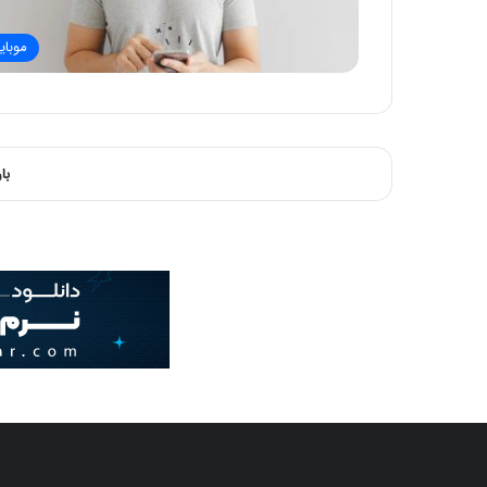
موبای
با