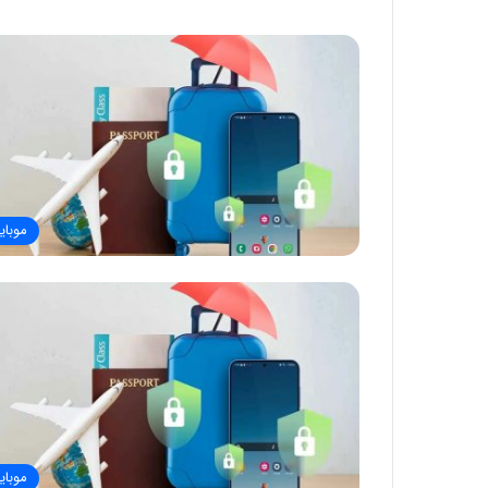
موبای
موبای