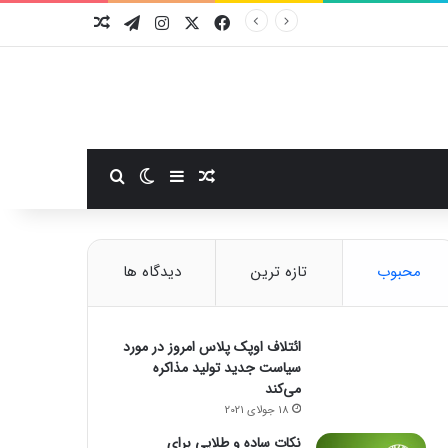
فیسبوک
ایکس
اینستاگرام
تلگرام
نوشته تصادفی
سایدبار
نوشته تصادفی
تغییر پوسته
جستجو برای
محبوب
تازه ترین
دیدگاه ها
ائتلاف اوپک پلاس امروز در مورد
سیاست جدید تولید مذاکره
می‌کند
18 جولای 2021
نکات ساده و طلایی برای