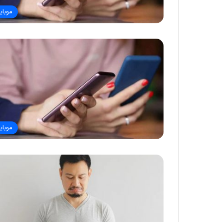
موبای
موبای