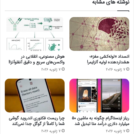
نوشته های مشابه
و
ا
م
ی
۲
د
۰
ب
۲
ه
۱
ا
ب
ز
ا
انسداد «لوله‌کشی مغز»؛
هوش مصنوعی، انقلابی در
ر
هشداردهنده اولیه آلزایمر!
واکسن‌های سریع و دقیق آنفلوآنزا!
ا
7 ژانویه 2026
7 ژانویه 2026
ن
ح
ص
ا
ر
ط
ل
ب
ریلز اینستاگرام چگونه به ماشین ۵۰
چرا ریست فکتوری اندروید گوشی
ی
میلیارد دلاری درآمد متا تبدیل شد
شما را کاملاً از گوگل جدا نمی‌کند
و
7 ژانویه 2026
7 ژانویه 2026