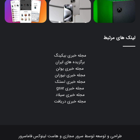
لینک های مرتبط
مجله خبری بیکینگ
برگزیده های ایران
مجله خبری یولن
مجله خبری نیوزلن
مجله خبری لستک
مجله خبری gsxr
مجله خبری سیلاد
مجله خبری دریافت
طراحی و توسعه توسط
سرور مجازی
و
هاست لینوکس
فاماسرور