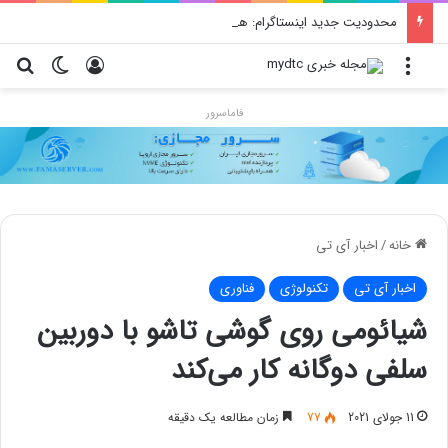
محدودیت جدید اینستاگرام: هر پست فقط پنج هشتگ
منو
ورود
تغییر پو
جس
فاماسرور
خانه
/
اخبار آی تی
اخبار آی تی
تکنولوژی
فناوری
شیائومی روی گوشی تاشو با دوربین
سلفی دوگانه کار می‌کند
11 جولای 2021
77
زمان مطالعه یک دقیقه