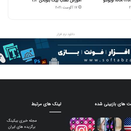
آموزش نصب بیگ بلوباتن ۲٫۳
ر
س
17 آگوست 2021
ا
ل
پ
س
دانلود نرم افزار
ت
ا
ز
ط
ر
ی
ق
م
ر
و
ر
 های بازبینی شده
لینک های مرتبط
گ
ر
د
مجله خبری بیکینگ
س
برگزیده های ایران
ک