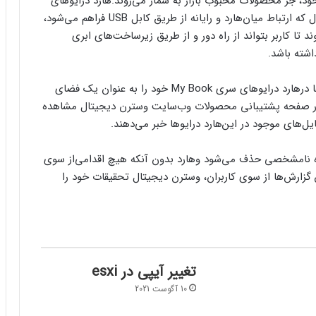
لیل قیمت مناسب خود، جز محصولات محبوب بازار به شمار ‌می‌روند.‌هارد درایوهای
My Book، برخلاف دیگر حافظه‌های ذخیره‌سازی اکسترنال که ارتباط میان‌هارد و رایانه از طریق کابل USB فراهم ‌می‌شود،
ا کاربر بتواند از راه دور و از طریق زیرساخت‌های ابری
شته باشد.
وسترن دیجیتال، این شیوه ارتباط و دسترسی به فایل‌ها در‌هارد درایوهای سری My Book خود را به عنوان یک فضای
 صفحه پشتیبانی محصولات وب‌سایت وسترن دیجیتال مشاهده
ل‌های موجود در این‌هارد درایوها خبر ‌می‌دهند.
یوه نامشخصی حذف ‌می‌شود و‌هارد بدون آنکه هیچ اقدا‌می‌از سوی
 گزارش‌ها از سوی کاربران، وسترن دیجیتال تحقیقات خود را
تغییر آیپی در esxi
10 آگوست 2021