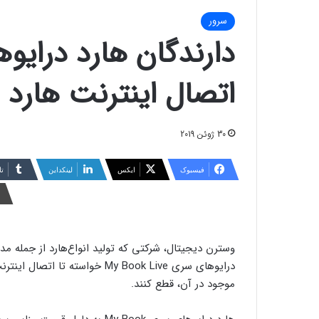
سرور
اتصال اینترنت هارد ر
30 ژوئن 2019
فیسبوک
ایکس
لینکداین
تا
درایوهای سری My Book Live خواست
موجود در آن، قطع کنند.