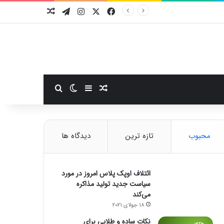
فیسبوک
ایکس
اینستاگرام
تلگرام
نوشته تصادفی
سایدبار
نوشته تصادفی
تغییر پوسته
جستجو برای
محبوب
تازه ترین
دیدگاه ها
ائتلاف اوپک پلاس امروز در مورد
سیاست جدید تولید مذاکره
می‌کند
18 جولای 2021
نکات ساده و طلایی برای