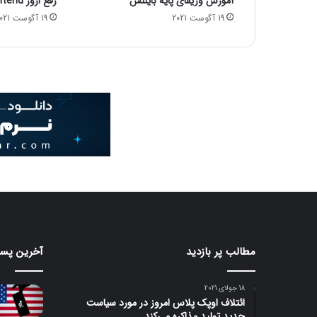
آموزش وریفای پایه بایننس
رفع ارور lock-frontend اوبونتو
ت
ا
19 آگوست 2021
19 آگوست 2021
ع
ل
ا
م
ش
د
مطالب پر بازدید
آخرین پست
18 جولای 2021
ائتلاف اوپک پلاس امروز در مورد سیاست
جدید تولید مذاکره می‌کند