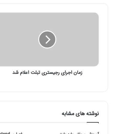
ز
م
ا
ن
ا
ج
ر
ا
ی
زمان اجرای رجیستری تبلت اعلام شد
ر
ج
ی
س
ت
ر
ی
نوشته های مشابه
ت
ب
ل