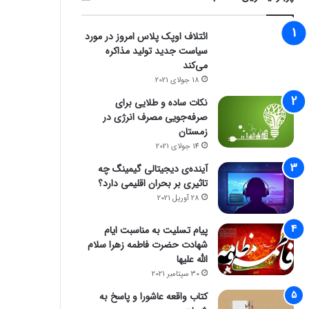
ائتلاف اوپک پلاس امروز در مورد
سیاست جدید تولید مذاکره
می‌کند
18 جولای 2021
نکات ساده و طلایی برای
صرفه‌جویی مصرف انرژی در
زمستان
14 جولای 2021
آینده‌ی دیجیتالی گیمینگ چه
تاثیری بر بحران اقلیمی دارد؟
28 آوریل 2021
پیام تسلیت به مناسبت ایام
شهادت حضرت فاطمه زهرا سلام
الله علیها
30 سپتامبر 2021
کتاب واقعه عاشورا و پاسخ به