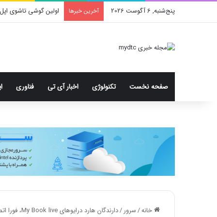
پنج‌شنبه, 6 آگوست 2026
اولین گوشی تاشوی اپل 
آخرین خبرها
صفحه نخست
تکنولوژی
اخبار آی تی
فناوری
ا
خانه
/
سرور
/
دارندگان هارد درایوهای My Book live، فورا اتصال اینترنت هارد را قطع کنند