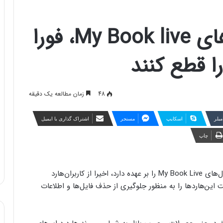
دارندگان هارد درایوهای My Book live، فورا
ا قطع کنند
48
زمان مطالعه یک دقیقه
مبلر
اسکایپ
مسنجر
اشتراک گذاری با ایمیل
چاپ
وسترن دیجیتال، شرکتی که تولید انواع‌هارد از جمله مدل‌های My Book Live را بر عهده دارد، اخیرا از کاربران‌هارد
ه تا اتصال اینترنت این‌هاردها را به منظور جلوگیری از حذف فایل‌ها و اطلاعات