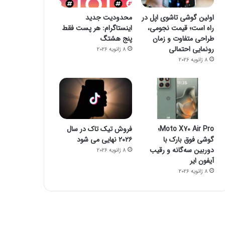
اولین گوشی تاشوی اپل در
محدودیت جدید
راه است؛ قیمت نجومی،
اینستاگرام: هر پست فقط
طراحی متفاوت و زمان
پنج هشتگ
رونمایی احتمالی
8 ژانویه 2026
8 ژانویه 2026
سرور
27 سپتامبر 2021
برسی نسخه جدید ب
Moto X70 Air Pro؛
فروش تیک تاک در سال
گوشی فوق بارک با
۲۰۲۶ نهایی می شود
دوربین سه‌گانه و رقیب
8 ژانویه 2026
آیفون ایر
8 ژانویه 2026
7 سپتامبر 2021
2 سپتامبر 2021
پکیج پورتال ویژه مدارس
آموزش حذف تیکتهای دایرکت ادمین از طریق ssh