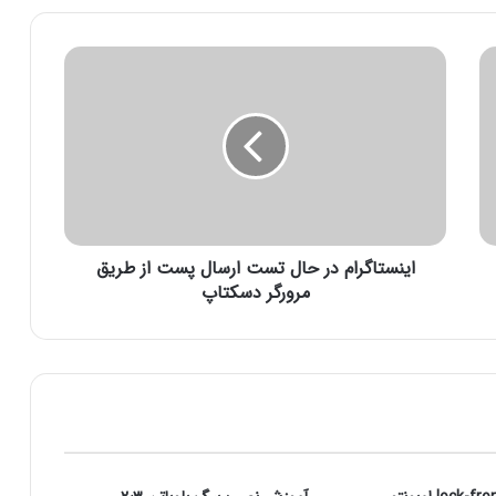
ا
ی
ن
س
ت
ا
گ
ر
ا
اینستاگرام در حال تست ارسال پست از طریق
م
د
مرورگر دسکتاپ
ر
ح
ا
ل
ت
س
ت
ا