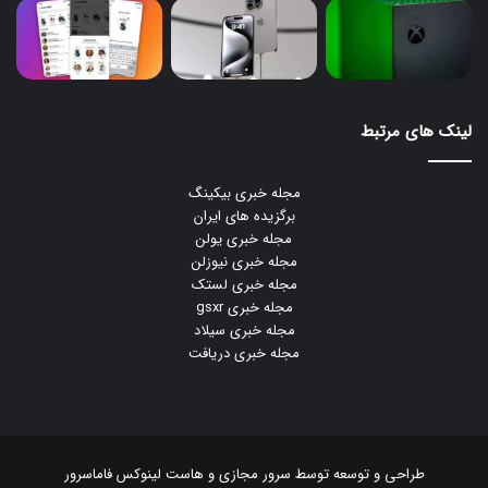
لینک های مرتبط
مجله خبری بیکینگ
برگزیده های ایران
مجله خبری یولن
مجله خبری نیوزلن
مجله خبری لستک
مجله خبری gsxr
مجله خبری سیلاد
مجله خبری دریافت
طراحی و توسعه توسط
سرور مجازی
و
هاست لینوکس
فاماسرور