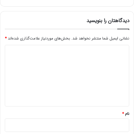
ت
ا
ا
و
ا
ر
ف
ی
دیدگاهتان را بنویسید
ز
m
ا
R
ی
نشانی ایمیل شما منتشر نخواهد شد.
بخش‌های موردنیاز علامت‌گذاری شده‌اند
*
N
ش
A
د
س
ه
ی
م
د
ا
ق
گ
ت
ا
ص
ه
ا
د
*
د
ی
نام
*
ج
ی
ت