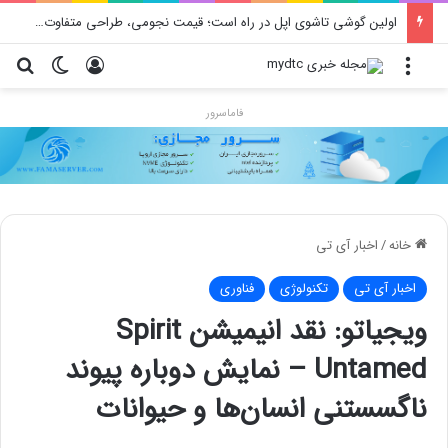
اولین گوشی تاشوی اپل در راه است؛ قیمت نجومی، طراحی متفاوت و زمان رونمایی احتمالی
منو
ورود
تغییر پو
جس
فاماسرور
خانه
/
اخبار آی تی
اخبار آی تی
تکنولوژی
فناوری
ویجیاتو: نقد انیمیشن Spirit
Untamed – نمایش دوباره پیوند
ناگسستنی انسان‌ها و حیوانات