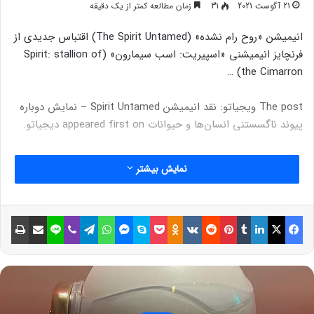
21 آگوست 2021
31
زمان مطالعه کمتر از یک دقیقه
انیمیشن «روح رام نشده» (The Spirit Untamed) اقتباس جدیدی از
فرنچایز انیمیشنی «اسپیریت: اسب سیمارون» (Spirit: stallion of
the Cimarron) …
The post ویجیاتو: نقد انیمیشن Spirit Untamed – نمایش دوباره
پیوند ناگسستنی انسان‌ها و حیوانات appeared first on دیجیاتو.
نمایش بیشتر
فیسبوک
ایکس
لینکداین
تامبلر
پینتریست
Reddit
VKontakte
Odnoklassniki
پاکت
اسکایپ
مسنجر
واتس آپ
تلگرام
وایبر
لاین
اشتراک گذاری با ایمیل
چاپ