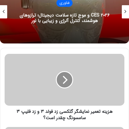
فناوری
CES ۲۰۲۶ و موج تازه سلامت دیجیتال؛ ترازوهای
هوشمند، کنترل آلرژی و زیبایی با نور
ه
ز
ی
ن
ه
ت
ع
م
ی
هزینه تعمیر نمایشگر گلکسی زد فولد ۳ و زد فلیپ ۳
ر
ن
سامسونگ چقدر است؟
م