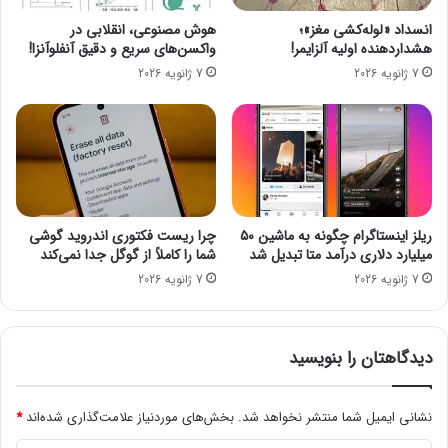
ی
و
انسداد «لوله‌کشی مغز»؛
هوش مصنوعی، انقلابی در
پ
ص
هشداردهنده اولیه آلزایمر!
واکسن‌های سریع و دقیق آنفلوآنزا!
۳
گ
7 ژانویه 2026
7 ژانویه 2026
س
و
ا
ش
م
ی
س
ب
و
ا
ن
ا
گ
ن
چ
ت
ریلز اینستاگرام چگونه به ماشین ۵۰
چرا ریست فکتوری اندروید گوشی
ق
ش
میلیارد دلاری درآمد متا تبدیل شد
شما را کاملاً از گوگل جدا نمی‌کند
د
ا
7 ژانویه 2026
7 ژانویه 2026
ر
ر
ا
ا
س
ن
ت
د
دیدگاهتان را بنویسید
؟
ر
و
ی
نشانی ایمیل شما منتشر نخواهد شد.
بخش‌های موردنیاز علامت‌گذاری شده‌اند
*
د