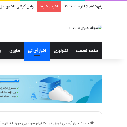
پنج‌شنبه, 6 آگوست 2026
اولین گوشی تاشوی اپل 
آخرین خبرها
صفحه نخست
تکنولوژی
اخبار آی تی
فناوری
ا
خانه
/
اخبار آی تی
/
روزیاتو: ۲۰ فیلم سینمایی مورد انتظاری که در فصل پاییز پیش رو اکران خواهند شد