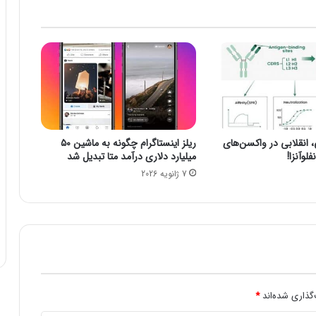
ت
و
ز
ی
ر
پ
ی
ش
ن
نقلابی در واکسن‌های
ریلز اینستاگرام چگونه به ماشین ۵۰
ه
لوآنزا!
میلیارد دلاری درآمد متا تبدیل شد
ا
7 ژانویه 2026
د
ی
ا
ر
ت
ب
ا
ط
ا
گذاری شده‌اند
*
ت