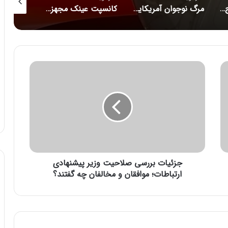
راز فروکش‌کردن موج DeepSeek در بازار هوش مصنوعی
مرگ نوجوان آمریکایی پس از دریافت توصیه‌های خطرناک از ChatGPT
کانسپت عینک مجهز به هوش مصنوعی رونمایی شد
ج
ز
ئ
ی
ا
ت
ب
ر
ر
جزئیات بررسی صلاحیت وزیر پیشنهادی
س
ی
ارتباطات؛ موافقان و مخالفان چه گفتند؟
ص
ل
ا
ح
ی