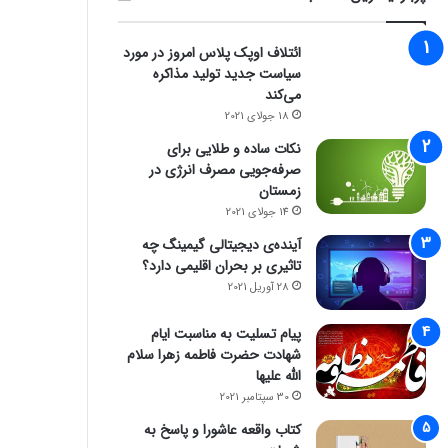
ائتلاف اوپک پلاس امروز در مورد
سیاست جدید تولید مذاکره
می‌کند
18 جولای 2021
نکات ساده و طلایی برای
صرفه‌جویی مصرف انرژی در
زمستان
14 جولای 2021
فناوری
آینده‌ی دیجیتالی گیمینگ چه
تاثیری بر بحران اقلیمی دارد؟
8 ژانویه 2026
28 آوریل 2021
راز فروکش‌کردن موج DeepSeek در بازار هوش مصنوعی
پیام تسلیت به مناسبت ایام
شهادت حضرت فاطمه زهرا سلام
الله علیها
30 سپتامبر 2021
کتاب واقعه عاشورا و پاسخ به
8 ژانویه 2026
8 ژانویه 2026