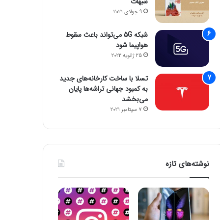
شبهات
جمینای یا کوپایلوت؟ مقایسه دو چت‌بات قدرتمند هوش مصنوعی
پاسخ سامسونگ به اپل: گلکسی واید فولد، رقیبی برای آیفون تاشو و آیپد
پایان سلطه تسلا: BYD با فروش ۲/۲ میلیونی پیشتاز بازار خودروهای برقی شد
9 جولای 2021
شبکه 5G می‌تواند باعث سقوط
هواپیما شود
25 ژانویه 2022
تسلا با ساخت کارخانه‌های جدید
به کمبود جهانی تراشه‌ها پایان
می‌بخشد
7 سپتامبر 2021
نوشته‌های تازه