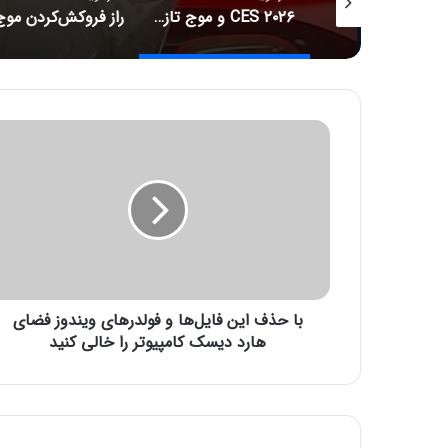
جدیدترین قیمت رمزارزها
CES ۲۰۲۶ و موج تازه سلامت دیجیتال؛ ترازوهای هوشمند، کنترل آلرژی و زیبایی با نور
ب
ا
ح
ذ
ف
ا
ی
ن
ف
با حذف این فایل‌ها و فولدرهای ویندوز فضای
ا
ی
هارد دیسک کامپیوتر را خالی کنید
ل‌
ه
ا
و
ف