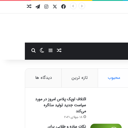
فیسبوک
ایکس
اینستاگرام
تلگرام
نوشته تصادفی
سایدبار
نوشته تصادفی
تغییر پوسته
جستجو برای
محبوب
تازه ترین
دیدگاه ها
ائتلاف اوپک پلاس امروز در مورد
سیاست جدید تولید مذاکره
می‌کند
18 جولای 2021
نکات ساده و طلایی برای