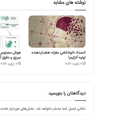
نوشته های مشابه
و
ل
د
ر
ه
ا
ی
و
ی
انسداد «لوله‌کشی مغز»؛ هشداردهنده
هوش مصنوعی، ا
ن
اولیه آلزایمر!
سریع و دقیق آنف
د
7 ژانویه 2026
7 ژانویه 2026
و
ز
ف
ض
ا
ی
دیدگاهتان را بنویسید
ه
ا
ر
نشانی ایمیل شما منتشر نخواهد شد.
بخش‌های موردنیاز علامت‌
د