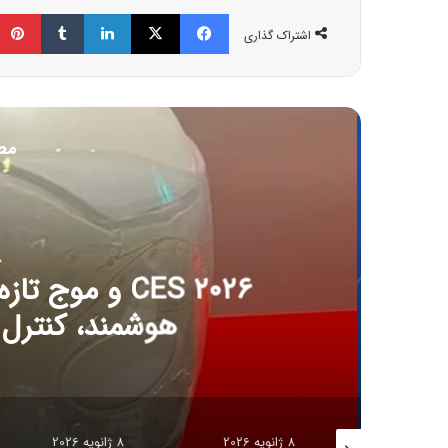
فیسبوک
ایکس
لینکداین
تامبلر
اشتراک گذاری
مط
8 ژانویه 6
CES ۲۰۲۶ و مو
هوشمند، کنترل آل
8 ژانویه 2026
8 ژانویه 2026