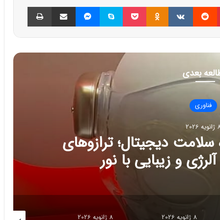
پینتریست
Reddit
VKontakte
Odnoklassniki
پاکت
اسکایپ
مسنجر
اشتراک گذاری با ایمیل
چاپ
العه بعدی
فناوری
202
ج تازه سلامت دیجیتال؛ ترازوهای
رژی و زیبایی با نور
8 ژانویه 2026
8 ژانویه 2026
8 ژانویه 2026