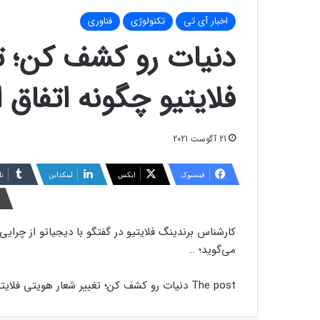
اخبار آی تی
تکنولوژی
فناوری
دنیات رو کشف کن؛ ت
فلایتیو چگونه اتفاق ا
21 آگوست 2021
فیسبوک
ایکس
لینکداین
تا
کارشناس برندینگ فلایتیو در گفتگو با دیجیاتو از چرای
می‌گوید؛ …
The post دنیات رو کشف کن؛ تغییر شعار هویتی فلایتیو چگونه اتفاق افتاد؟ appeared first on دیجیاتو.