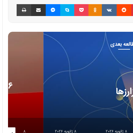
پینتریست
Reddit
VKontakte
Odnoklassniki
پاکت
اسکایپ
مسنجر
اشتراک گذاری با ایمیل
چاپ
العه بعدی
فناوری
202
ج تازه سلامت دیجیتال؛ ترازوهای
رژی و زیبایی با نور
8 ژانویه 2026
8 ژانویه 2026
8 ژانویه 2026