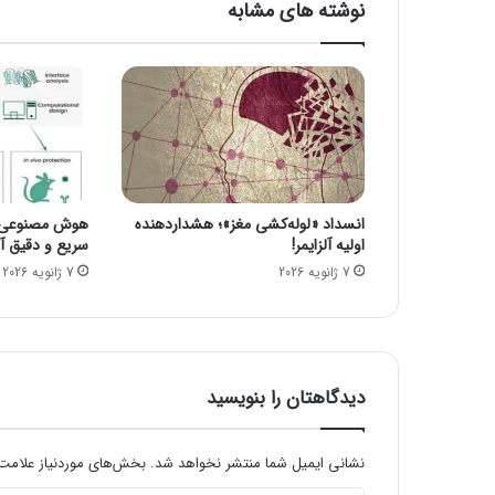
نوشته های مشابه
ر
چ
ا
ب
ه
ا
ر
ب
ه
انسداد «لوله‌کشی مغز»؛ هشداردهنده
هوش مصنوعی، ا
ا
اولیه آلزایمر!
سریع و دقیق آنف
ف
7 ژانویه 2026
7 ژانویه 2026
غ
ا
ن
س
ت
ا
دیدگاهتان را بنویسید
ن
ا
ز
نشانی ایمیل شما منتشر نخواهد شد.
بخش‌های موردنیاز علامت‌
س