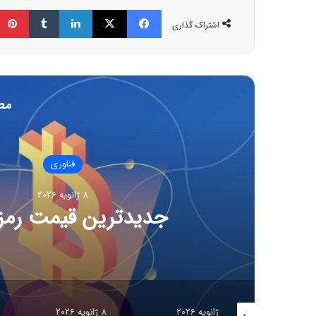
فیسبوک
ایکس
لینکداین
تامبلر
اشتراک گذاری
مط
8 ژانویه 6
CES ۲۰۲۶ و مو
هوشمند، کنترل آل
8 ژانویه 2026
8 ژانویه 2026