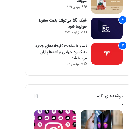
شبهات
جمینای یا کوپایلوت؟ مقایسه دو چت‌بات قدرتمند هوش مصنوعی
پاسخ سامسونگ به اپل: گلکسی واید فولد، رقیبی برای آیفون تاشو و آیپد
پایان سلطه تسلا: BYD با فروش ۲/۲ میلیونی پیشتاز بازار خودروهای برقی شد
9 جولای 2021
شبکه 5G می‌تواند باعث سقوط
هواپیما شود
25 ژانویه 2022
تسلا با ساخت کارخانه‌های جدید
به کمبود جهانی تراشه‌ها پایان
می‌بخشد
7 سپتامبر 2021
نوشته‌های تازه