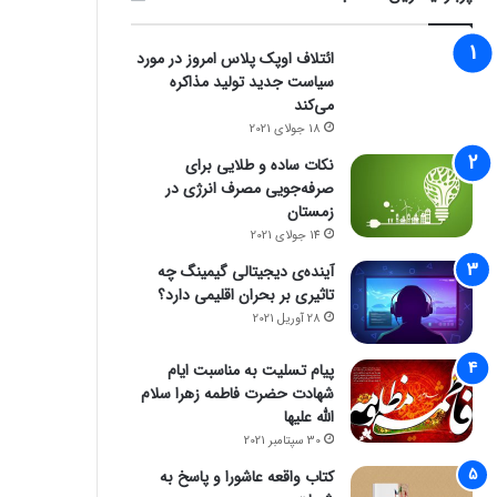
ائتلاف اوپک پلاس امروز در مورد
سیاست جدید تولید مذاکره
می‌کند
18 جولای 2021
نکات ساده و طلایی برای
صرفه‌جویی مصرف انرژی در
زمستان
14 جولای 2021
فناوری
آینده‌ی دیجیتالی گیمینگ چه
تاثیری بر بحران اقلیمی دارد؟
8 ژانویه 2026
28 آوریل 2021
راز فروکش‌کردن موج DeepSeek در بازار هوش مصنوعی
پیام تسلیت به مناسبت ایام
شهادت حضرت فاطمه زهرا سلام
الله علیها
30 سپتامبر 2021
کتاب واقعه عاشورا و پاسخ به
8 ژانویه 2026
8 ژانویه 2026