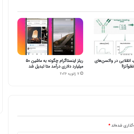
س
ج
م
ه
و
ر
ر
ا
ب
نقلابی در واکسن‌های
ریلز اینستاگرام چگونه به ماشین ۵۰
ه
لوآنزا!
میلیارد دلاری درآمد متا تبدیل شد
ج
7 ژانویه 2026
ا
ی
گ
ا
ه
و
ا
ق
ع
گذاری شده‌اند
*
ی‌