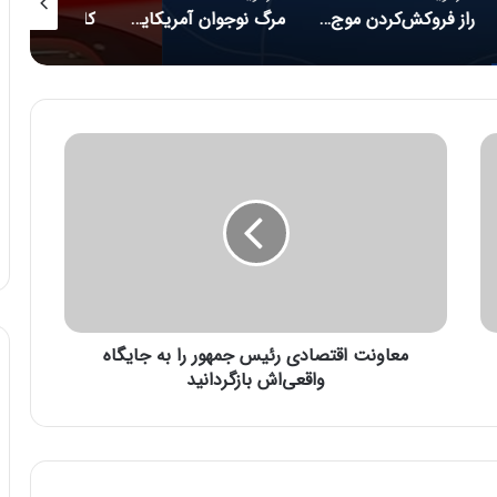
راز فروکش‌کردن موج DeepSeek در بازار هوش مصنوعی
مرگ نوجوان آمریکایی پس از دریافت توصیه‌های خطرناک از ChatGPT
کانسپت عینک مجهز به هوش مصنوعی رونمایی شد
م
ع
ا
و
ن
ت
ا
ق
ت
معاونت اقتصادی رئیس جمهور را به جایگاه
ص
ا
واقعی‌اش بازگردانید
د
ی
ر
ئ
ی