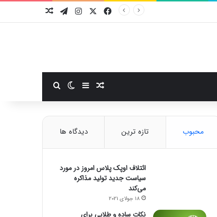
فیسبوک
ایکس
اینستاگرام
تلگرام
نوشته تصادفی
سایدبار
نوشته تصادفی
تغییر پوسته
جستجو برای
محبوب
تازه ترین
دیدگاه ها
ائتلاف اوپک پلاس امروز در مورد
سیاست جدید تولید مذاکره
می‌کند
18 جولای 2021
نکات ساده و طلایی برای