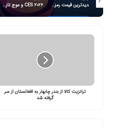
جدیدترین قیمت رمزارزها
CES ۲۰۲۶ و موج تازه سلامت دیجیتال؛ ترازوهای هوشمند، کنترل آلرژی و زیبایی با نور
ت
ر
ا
ن
ز
ی
ت
ک
ا
ترانزیت کالا از بندر چابهار به افغانستان از سر
ل
ا
گرفته شد
ا
ز
ب
ن
د