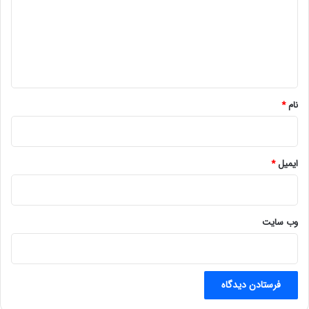
گ
ا
ه
*
نام
*
ایمیل
*
وب‌ سایت