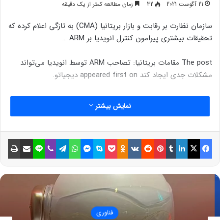
21 آگوست 2021
32
زمان مطالعه کمتر از یک دقیقه
سازمان نظارت بر رقابت و بازار بریتانیا (CMA) به تازگی اعلام کرده که
تحقیقات بیشتری پیرامون کنترل انویدیا بر ARM …
The post مقامات بریتانیا: تصاحب ARM توسط انویدیا می‌تواند
مشکلات جدی ایجاد کند appeared first on دیجیاتو.
نمایش بیشتر
فیسبوک
ایکس
لینکداین
تامبلر
پینتریست
Reddit
VKontakte
Odnoklassniki
پاکت
اسکایپ
مسنجر
واتس آپ
تلگرام
وایبر
لاین
اشتراک گذاری با ایمیل
چاپ
فناوری