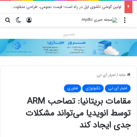
اولین گوشی تاشوی اپل در راه است؛ قیمت نجومی، طراحی متفاوت و زمان رونمایی احتمالی
منو
ورود
تغییر پو
جس
فاماسرور
خانه
/
اخبار آی تی
اخبار آی تی
تکنولوژی
فناوری
مقامات بریتانیا: تصاحب ARM
توسط انویدیا می‌تواند مشکلات
جدی ایجاد کند