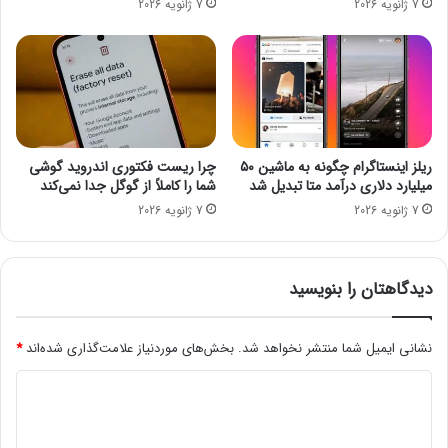
7 ژانویه 2026
7 ژانویه 2026
ر
ی
م
ا
س
و
ک
ا
ن
ط
ر
ل
ا
س
ب
ت
ریلز اینستاگرام چگونه به ماشین ۵۰
چرا ریست فکتوری اندروید گوشی
گ
ا
میلیارد دلاری درآمد متا تبدیل شد
شما را کاملاً از گوگل جدا نمی‌کند
ی
پ
7 ژانویه 2026
7 ژانویه 2026
ر
ا
د
ی
ا
ن
دیدگاهتان را بنویسید
ا
م
نشانی ایمیل شما منتشر نخواهد شد.
بخش‌های موردنیاز علامت‌گذاری شده‌اند
*
س
ا
د
ل
ی
د