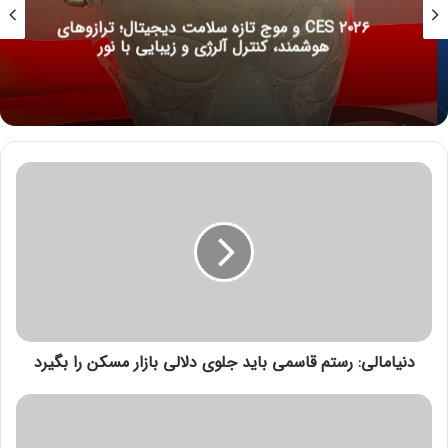
CES ۲۰۲۶ و موج تازه سلامت دیجیتال؛ ترازوهای
هوشمند، کنترل آلرژی و زیبایی با نور
د
ن
ی
ا
م
ا
ل
ی
:
دنیامالی: رستم قاسمی باید جلوی دلالی بازار مسکن را بگیرد
ر
س
ت
ت
م
و
ق
ل