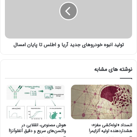
ا
ی
س
د
م
ا
ی
ن
ب
ب
ا
و
ی
تولید انبوه خودروهای جدید آریا و اطلس تا پایان امسال
ه
د
خ
ج
و
ل
د
نوشته های مشابه
و
ر
ی
و
د
ه
ل
ا
ا
ی
ل
ج
ی
د
ب
ی
ا
د
انسداد «لوله‌کشی مغز»؛
هوش مصنوعی، انقلابی در
ز
آ
هشداردهنده اولیه آلزایمر!
واکسن‌های سریع و دقیق آنفلوآنزا!
ا
ر