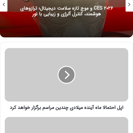
CES ۲۰۲۶ و موج تازه سلامت دیجیتال؛ ترازوهای
هوشمند، کنترل آلرژی و زیبایی با نور
ا
پ
ل
ا
ح
ت
م
ا
ل
اپل احتمالا ماه آینده میلادی چندین مراسم برگزار خواهد کرد
ا
م
ا
د
ه
ف
آ
ا