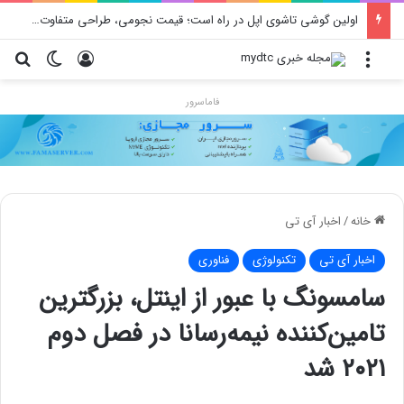
محدودیت جدید اینستاگرام: هر پست فقط پنج هشتگ
منو
ورود
تغییر پو
جس
فاماسرور
خانه
/
اخبار آی تی
اخبار آی تی
تکنولوژی
فناوری
سامسونگ با عبور از اینتل، بزرگترین
تامین‌کننده نیمه‌رسانا در فصل دوم
۲۰۲۱ شد