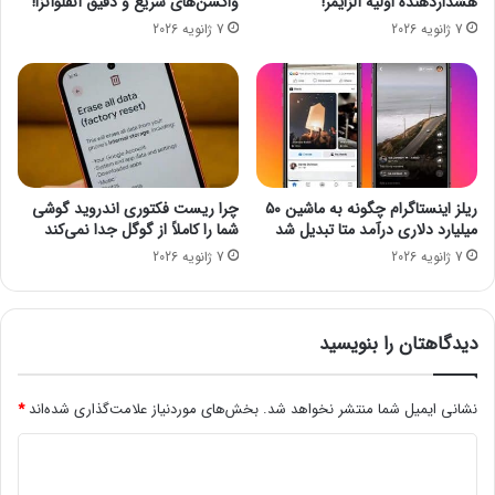
هشداردهنده اولیه آلزایمر!
واکسن‌های سریع و دقیق آنفلوآنزا!
ر
ر
7 ژانویه 2026
7 ژانویه 2026
گ
ت
ز
ب
ا
ا
ر
ط
خ
ا
و
ت
ا
:
ه
ب
ریلز اینستاگرام چگونه به ماشین ۵۰
چرا ریست فکتوری اندروید گوشی
د
ه
میلیارد دلاری درآمد متا تبدیل شد
شما را کاملاً از گوگل جدا نمی‌کند
ک
د
7 ژانویه 2026
7 ژانویه 2026
ر
ن
د
ب
ا
ل
دیدگاهتان را بنویسید
ف
ع
ا
نشانی ایمیل شما منتشر نخواهد شد.
بخش‌های موردنیاز علامت‌گذاری شده‌اند
*
ل‌
د
س
ا
ی