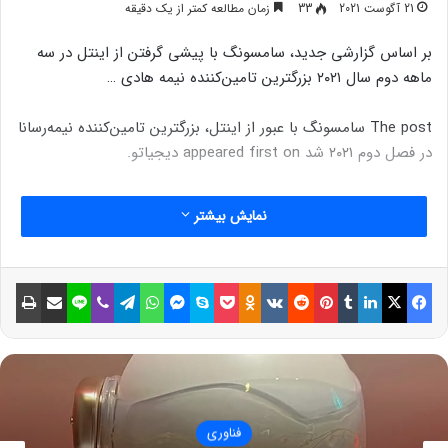
21 آگوست 2021
33
زمان مطالعه کمتر از یک دقیقه
بر اساس گزارشی جدید، سامسونگ با پیشی گرفتن از اینتل در سه
ماهه دوم سال ۲۰۲۱ بزرگترین تامین‌کننده نیمه هادی …
The post سامسونگ با عبور از اینتل، بزرگترین تامین‌کننده نیمه‌رسانا
در فصل دوم ۲۰۲۱ شد appeared first on دیجیاتو.
نمایش بیشتر
فیسبوک
ایکس
لینکداین
تامبلر
پینتریست
Reddit
VKontakte
Odnoklassniki
پاکت
اسکایپ
مسنجر
واتس آپ
تلگرام
وایبر
لاین
اشتراک گذاری با ایمیل
چاپ
فناوری