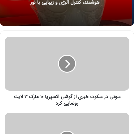
هوشمند، کنترل آلرژی و زیبایی با نور
س
و
ن
ی
د
ر
س
ک
و
سونی در سکوت خبری از گوشی اکسپریا ۱۰ مارک ۳ لایت
ت
خ
رونمایی کرد
ب
ر
ا
ی
پ
ا
ل