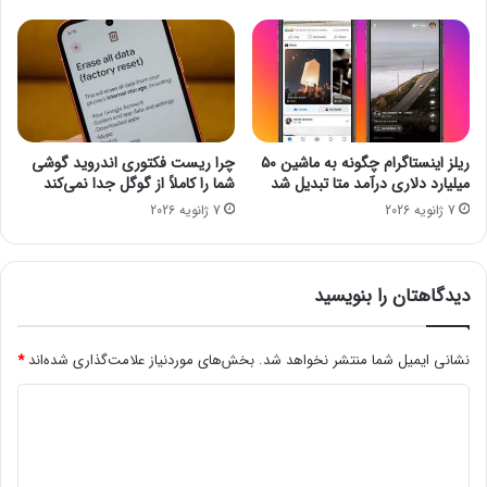
ت
ن
ر
د
و
ی
ن
ن
م
م
ا
ر
ی
ا
ریلز اینستاگرام چگونه به ماشین ۵۰
چرا ریست فکتوری اندروید گوشی
ی
س
میلیارد دلاری درآمد متا تبدیل شد
شما را کاملاً از گوگل جدا نمی‌کند
ک
م
7 ژانویه 2026
7 ژانویه 2026
ر
ب
د
ر
گ
ز
دیدگاهتان را بنویسید
ا
ر
نشانی ایمیل شما منتشر نخواهد شد.
بخش‌های موردنیاز علامت‌گذاری شده‌اند
*
خ
و
د
ا
ه
ی
د
د
ک