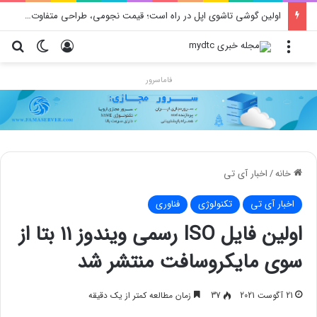
اولین گوشی تاشوی اپل در راه است؛ قیمت نجومی، طراحی متفاوت و زمان رونمایی احتمالی
منو
ورود
تغییر پو
جس
فاماسرور
خانه
/
اخبار آی تی
اخبار آی تی
تکنولوژی
فناوری
اولین فایل ISO رسمی ویندوز ۱۱ بتا از
سوی مایکروسافت منتشر شد
21 آگوست 2021
37
زمان مطالعه کمتر از یک دقیقه