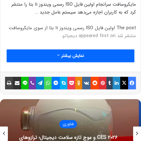
مایکروسافت سرانجام اولین فایل ISO رسمی ویندوز ۱۱ بتا را منتشر
کرد که به کاربران اجازه می‌دهد سیستم عامل جدید …
The post اولین فایل ISO رسمی ویندوز ۱۱ بتا از سوی مایکروسافت
منتشر شد appeared first on دیجیاتو.
نمایش بیشتر
فیسبوک
ایکس
لینکداین
تامبلر
پینتریست
Reddit
VKontakte
Odnoklassniki
پاکت
اسکایپ
مسنجر
واتس آپ
تلگرام
وایبر
لاین
اشتراک گذاری با ایمیل
چاپ
فناوری
CES ۲۰۲۶ و موج تازه سلامت دیجیتال؛ ترازوهای