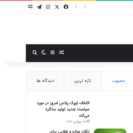
فیسبوک
ایکس
اینستاگرام
تلگرام
نوشته تصادفی
سایدبار
نوشته تصادفی
تغییر پوسته
جستجو برای
محبوب
تازه ترین
دیدگاه ها
ائتلاف اوپک پلاس امروز در مورد
سیاست جدید تولید مذاکره
می‌کند
18 جولای 2021
نکات ساده و طلایی برای