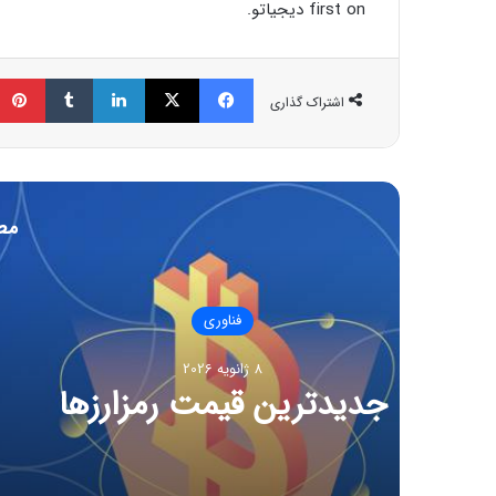
first on دیجیاتو.
فیسبوک
ایکس
لینکداین
تامبلر
اشتراک گذاری
مط
8 ژانویه 6
CES ۲۰۲۶ و مو
هوشمند، کنترل آل