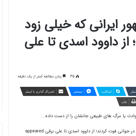
یگر مشهور ایرانی که خیلی زود
 از داوود اسدی تا علی
35
زمان مطالعه کمتر از یک دقیقه
مبلر
اسکایپ
مسنجر
اشتراک گذاری با ایمیل
چاپ
حوادث یا مرگ های طبیعی جانشان را از دست داده …
The post روزیاتو: ۸ بازیگر مشهور ایرانی که خیلی زود در جوانی فوت کردند؛ از داوود اسدی تا علی برقی appeared