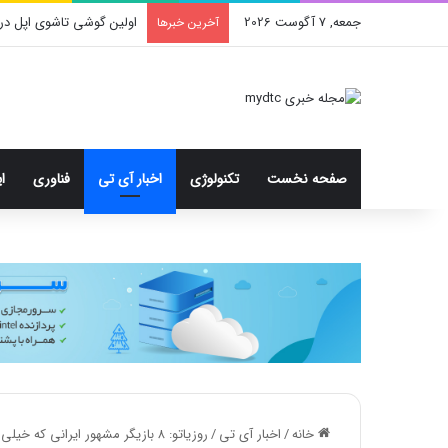
جمعه, 7 آگوست 2026
اولین گوشی تاشوی اپل در
آخرین خبرها
صفحه نخست
تکنولوژی
اخبار آی تی
فناوری
ا
خانه
/
اخبار آی تی
/
روزیاتو: ۸ بازیگر مشهور ایرانی که خیلی زود در جوانی فوت کردند؛ از داوود اسدی تا علی برقی