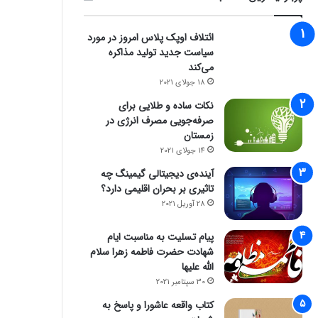
ائتلاف اوپک پلاس امروز در مورد
سیاست جدید تولید مذاکره
می‌کند
18 جولای 2021
نکات ساده و طلایی برای
صرفه‌جویی مصرف انرژی در
زمستان
14 جولای 2021
آینده‌ی دیجیتالی گیمینگ چه
تاثیری بر بحران اقلیمی دارد؟
28 آوریل 2021
فناوری
پیام تسلیت به مناسبت ایام
8 ژانویه 2026
راز فروکش‌کردن موج DeepSeek در بازار هوش مصنوعی
شهادت حضرت فاطمه زهرا سلام
الله علیها
30 سپتامبر 2021
کتاب واقعه عاشورا و پاسخ به