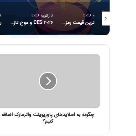
8 ژانویه 2026
8 ژانویه 2026
جدیدترین قیمت رمزارزها
CES ۲۰۲۶ و موج تازه سلامت دیجیتال؛ ترازوهای هوشمند، کنترل آلرژی و زیبایی با نور
چ
گ
و
ن
ه
ب
ه
ا
س
چگونه به اسلایدهای پاورپوینت واترمارک اضافه
ل
ا
کنیم؟
ی
د