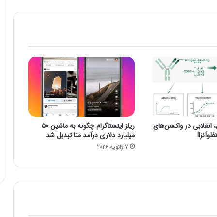
ل
ی
ک
ی
ش
ن
و
ا
ل
پ
ی
پ
نقلابی در واکسن‌های
ریلز اینستاگرام چگونه به ماشین ۵۰
ر
لوآنزا!
میلیارد دلاری درآمد متا تبدیل شد
و
7 ژانویه 2026
س
ا
خ
ت
ت
ص
و