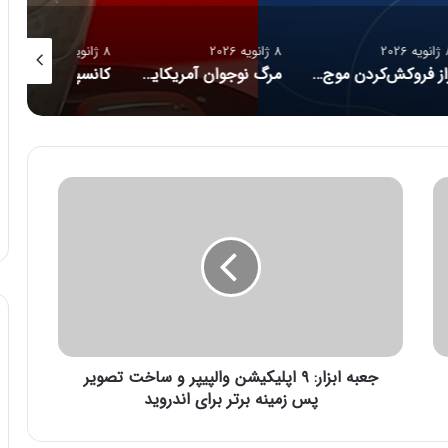
8 ژانویه 2026
8 ژانویه 2026
8 ژانویه 2026
راز فروکش‌کردن موج DeepSeek در بازار هوش مصنوعی
مرگ نوجوان آمریکایی پس از دریافت توصیه‌های خطرناک از ChatGPT
کانسپت عینک مجهز به هوش مصنوعی رونمایی شد
ج
ع
ب
ه
ا
ب
ز
ا
ر
جعبه ابزار: ۹ اپلیکیشن والپیپر و ساخت تصویر
:
۹
پس زمینه برتر برای اندروید
ا
پ