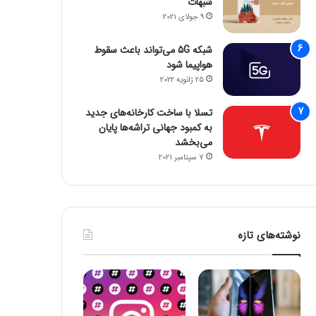
شبهات
9 جولای 2021
8 ژانویه 2026
8 ژانویه 2026
شبکه 5G می‌تواند باعث سقوط
جمینای یا کوپایلوت؟ مقایسه دو چت‌بات قدرتمند هوش مصنوعی
پاسخ سامسونگ به اپل: گلکسی واید فولد، رقیبی برای آیفون تاشو و آیپد
پایان سلطه تسلا: BYD با فروش ۲/۲ میلیونی پیشتاز بازار خودروهای برقی شد
هواپیما شود
25 ژانویه 2022
تسلا با ساخت کارخانه‌های جدید
به کمبود جهانی تراشه‌ها پایان
می‌بخشد
7 سپتامبر 2021
نوشته‌های تازه