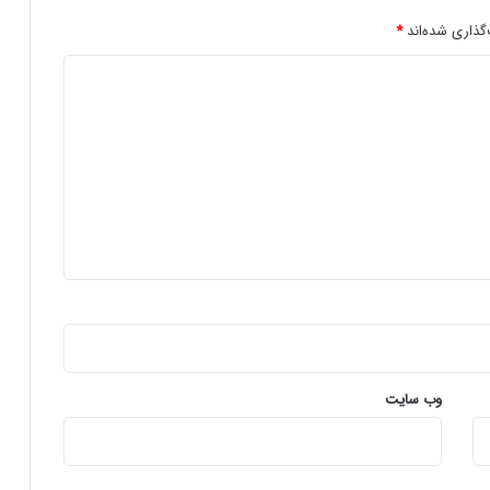
ی
ر
گذاری شده‌اند
*
پ
س
ز
م
ی
ن
ه
ب
ر
ت
ر
ب
ر
ا
ی
ا
وب‌ سایت
ن
د
ر
و