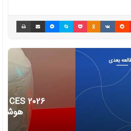
پینتریست
Reddit
VKontakte
Odnoklassniki
پاکت
اسکایپ
مسنجر
اشتراک گذاری با ایمیل
چاپ
العه بعدی
فناوری
202
ج تازه سلامت دیجیتال؛ ترازوهای
رژی و زیبایی با نور