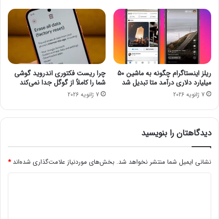
و
ر
ی
ا
ز
ح
ک
ی
ر
م
د
ی‌
و
ش
ریلز اینستاگرام چگونه به ماشین ۵۰
چرا ریست فکتوری اندروید گوشی
ا
و
میلیارد دلاری درآمد متا تبدیل شد
شما را کاملاً از گوگل جدا نمی‌کند
ن
د
7 ژانویه 2026
7 ژانویه 2026
ی
دیدگاهتان را بنویسید
نشانی ایمیل شما منتشر نخواهد شد.
بخش‌های موردنیاز علامت‌گذاری شده‌اند
*
د
ی
د