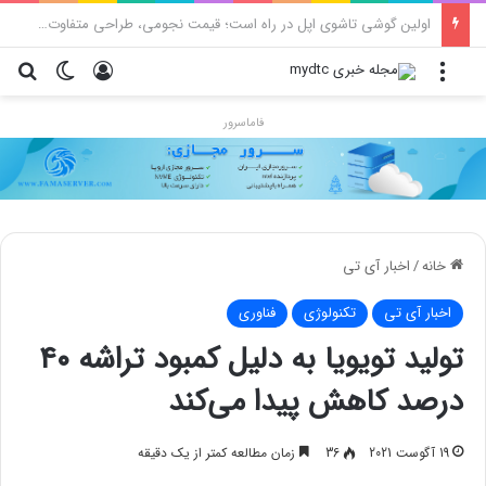
محدودیت جدید اینستاگرام: هر پست فقط پنج هشتگ
منو
ورود
تغییر پو
جس
فاماسرور
خانه
/
اخبار آی تی
اخبار آی تی
تکنولوژی
فناوری
تولید تویویا به دلیل کمبود تراشه ۴۰
درصد کاهش پیدا می‌کند
19 آگوست 2021
36
زمان مطالعه کمتر از یک دقیقه