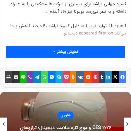
کمبود جهانی تراشه برای بسیاری از شرکت‌ها مشکلاتی را به همراه
داشته و به نظر می‌رسد تویوتا نیز ماه آینده …
The post تولید تویویا به دلیل کمبود تراشه ۴۰ درصد کاهش پیدا
می‌کند appeared first on دیجیاتو.
نمایش بیشتر
فیسبوک
ایکس
لینکداین
تامبلر
پینتریست
Reddit
VKontakte
Odnoklassniki
پاکت
اسکایپ
مسنجر
واتس آپ
تلگرام
وایبر
لاین
اشتراک گذاری با ایمیل
چاپ
فناوری
CES ۲۰۲۶ و موج تازه سلامت دیجیتال؛ ترازوهای