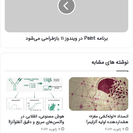
ه
ا
ت
م
ه
ه
ر
P
ا
a
ن
i
د
برنامه Paint در ویندوز ۱۱ بازطراحی می‌شود
n
ر
t
پ
د
ی
ر
نوشته های مشابه
د
و
ر
ی
گ
ن
ذ
د
ش
و
ت
ز
د
۱
ک
۱
ت
ب
انسداد «لوله‌کشی مغز»؛
هوش مصنوعی، انقلابی در
ر
ا
هشداردهنده اولیه آلزایمر!
واکسن‌های سریع و دقیق آنفلوآنزا!
پ
ز
7 ژانویه 2026
7 ژانویه 2026
ر
ط