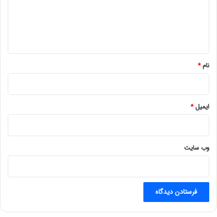
گ
ا
ه
*
نام
*
ایمیل
*
وب‌ سایت