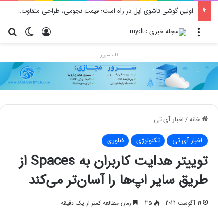
اولین گوشی تاشوی اپل در راه است؛ قیمت نجومی، طراحی متفاوت و زمان رونمایی احتمالی
منو
ورود
تغییر پو
جس
فاماسرور
خانه
/
اخبار آی تی
اخبار آی تی
تکنولوژی
فناوری
توییتر هدایت کاربران به Spaces از
طریق سایر اپ‌ها را آسان‌تر می‌کند
19 آگوست 2021
35
زمان مطالعه کمتر از یک دقیقه