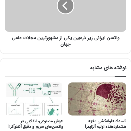
ا
س
ی
ن
ش
ا
م
ی
ا
ر
ل
ا
ی
واکسن ایرانی زیر ذره‌بین یکی از مشهورترین مجلات علمی
ن
/
ی
جهان
ت
ز
ر
ی
ا
ر
نوشته های مشابه
ف
ذ
ی
ر
ک
ه‌
س
ب
ن
ی
گ
ن
ی
ی
ن
ک
د
ی
انسداد «لوله‌کشی مغز»؛
هوش مصنوعی، انقلابی در
ر
ا
هشداردهنده اولیه آلزایمر!
واکسن‌های سریع و دقیق آنفلوآنزا!
آ
ز