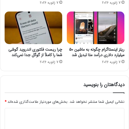
7 ژانویه 2026
7 ژانویه 2026
ز
م
ا
ش
د
ه
ر
و
ا
ر
ه
ت
ک
ر
ر
ی
ریلز اینستاگرام چگونه به ماشین ۵۰
چرا ریست فکتوری اندروید گوشی
ج
ن
میلیارد دلاری درآمد متا تبدیل شد
شما را کاملاً از گوگل جدا نمی‌کند
-
م
7 ژانویه 2026
7 ژانویه 2026
ق
ج
ز
ل
و
ا
ی
ت
دیدگاهتان را بنویسید
ن
ع
ل
م
نشانی ایمیل شما منتشر نخواهد شد.
بخش‌های موردنیاز علامت‌گذاری شده‌اند
*
ی
د
ج
ه
ی
ا