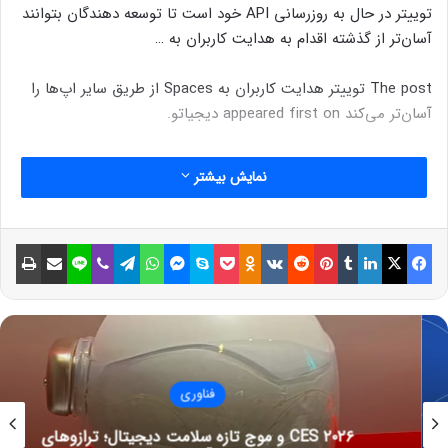
توییتر در حال به روزرسانی API خود است تا توسعه دهندگان بتوانند
آسان‌تر از گذشته اقدام به هدایت کاربران به …
The post توییتر هدایت کاربران به Spaces از طریق سایر اپ‌ها را
آسان‌تر می‌کند appeared first on دیجیاتو.
نمایش بیشتر
فیسبوک
ایکس
لینکداین
تامبلر
پینتریست
Reddit
VKontakte
Odnoklassniki
پاکت
اسکایپ
مسنجر
واتس آپ
تلگرام
وایبر
لاین
اشتراک گذاری با ایمیل
چاپ
فناوری
CES ۲۰۲۶ و موج تازه سلامت دیجیتال؛ ترازوهای