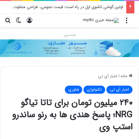
محدودیت جدید اینستاگرام: هر پست فقط پنج هشتگ
منو
ورود
تغییر پو
جس
فاماسرور
خانه
/
اخبار آی تی
اخبار آی تی
تکنولوژی
فناوری
۲۴۰ میلیون تومان برای تاتا تیاگو
NRG؛ پاسخ هندی ها به رنو ساندرو
استپ وی