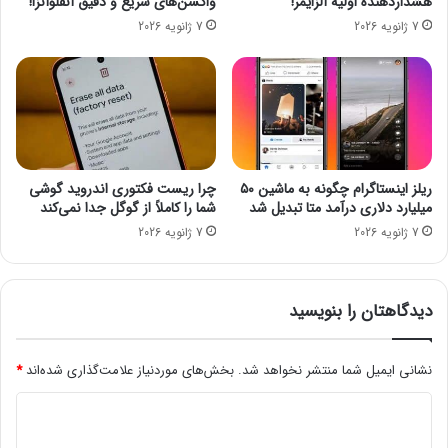
هشداردهنده اولیه آلزایمر!
واکسن‌های سریع و دقیق آنفلوآنزا!
ا
د
7 ژانویه 2026
7 ژانویه 2026
ز
ل
ا
ک
د
ن
ا
ی
م
د
ه
م
س
ریلز اینستاگرام چگونه به ماشین ۵۰
چرا ریست فکتوری اندروید گوشی
ی
میلیارد دلاری درآمد متا تبدیل شد
شما را کاملاً از گوگل جدا نمی‌کند
ر
7 ژانویه 2026
7 ژانویه 2026
آ
ن‌
ه
ا
دیدگاهتان را بنویسید
نشانی ایمیل شما منتشر نخواهد شد.
بخش‌های موردنیاز علامت‌گذاری شده‌اند
*
د
ی