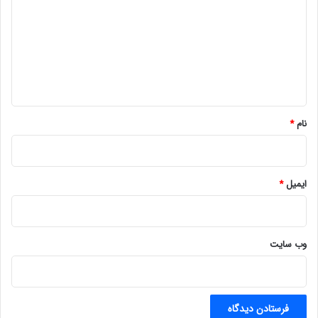
د
گ
ا
ه
*
نام
*
ایمیل
*
وب‌ سایت