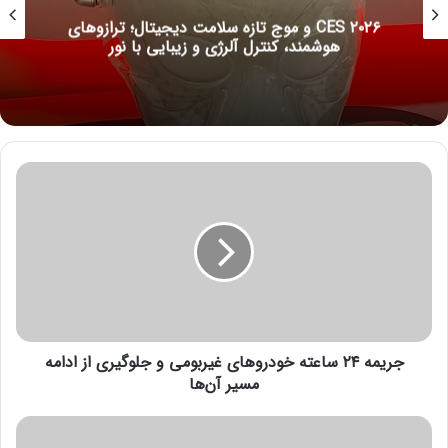
CES ۲۰۲۶ و موج تازه سلامت دیجیتال؛ ترازوهای
هوشمند، کنترل آلرژی و زیبایی با نور
ج
ر
ی
م
ه
۲
۴
س
ا
جریمه ۲۴ ساعته خودروهای غیربومی و جلوگیری از ادامه
ع
ت
مسیر آن‌ها
ه
خ
و
و
ز