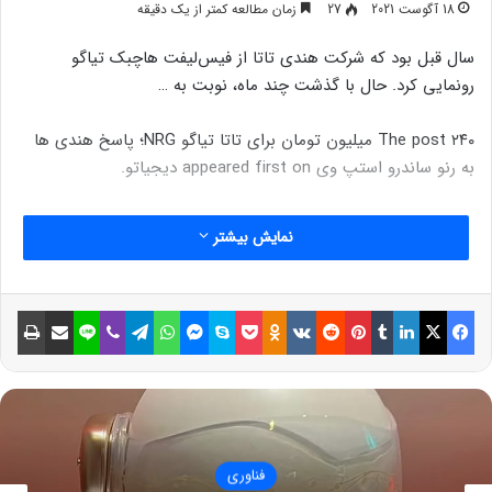
18 آگوست 2021
27
زمان مطالعه کمتر از یک دقیقه
سال قبل بود که شرکت هندی تاتا از فیس‌لیفت هاچبک تیاگو
رونمایی کرد. حال با گذشت چند ماه، نوبت به …
The post ۲۴۰ میلیون تومان برای تاتا تیاگو NRG؛ پاسخ هندی ها
به رنو ساندرو استپ وی appeared first on دیجیاتو.
نمایش بیشتر
فیسبوک
ایکس
لینکداین
تامبلر
پینتریست
Reddit
VKontakte
Odnoklassniki
پاکت
اسکایپ
مسنجر
واتس آپ
تلگرام
وایبر
لاین
اشتراک گذاری با ایمیل
چاپ
فناوری