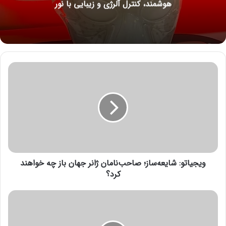
هوشمند، کنترل آلرژی و زیبایی با نور
و
ی
ج
ی
ا
ت
و
:
ش
ویجیاتو: شایعه‌ساز؛ صاحب‌نامان ژانر جهان باز چه خواهند
ا
ی
کرد؟
ع
ه‌
۲
س
۴
ا
۰