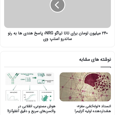
ز
م
؛
ی
ص
ل
ا
ی
ح
و
ب‌
ن
ن
۲۴۰ میلیون تومان برای تاتا تیاگو NRG؛ پاسخ هندی ها به رنو
ت
ا
و
ساندرو استپ وی
م
م
ا
ا
ن
ن
نوشته های مشابه
ژ
ب
ا
ر
ن
ا
ر
ی
ج
ت
ه
ا
ا
ت
ن
ا
ب
ت
انسداد «لوله‌کشی مغز»؛
هوش مصنوعی، انقلابی در
ا
ی
هشداردهنده اولیه آلزایمر!
واکسن‌های سریع و دقیق آنفلوآنزا!
ز
ا