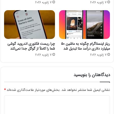
7 ژانویه 2026
7 ژانویه 2026
چ
گ
ه
و
خ
N
و
R
ا
G
ه
؛
ن
پ
د
ا
ریلز اینستاگرام چگونه به ماشین ۵۰
چرا ریست فکتوری اندروید گوشی
ک
س
میلیارد دلاری درآمد متا تبدیل شد
شما را کاملاً از گوگل جدا نمی‌کند
ر
خ
7 ژانویه 2026
7 ژانویه 2026
د
ه
؟
ن
د
ی
دیدگاهتان را بنویسید
ه
ا
ب
نشانی ایمیل شما منتشر نخواهد شد.
بخش‌های موردنیاز علامت‌گذاری شده‌اند
*
ه
د
ر
ن
ی
و