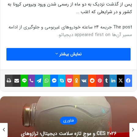
پس از گذشت نزدیک به دو ماه از رسمی شدن ورود ویروس کرونا به
کشور و در شرایطی که اغلب …
The post جریمه ۲۴ ساعته خودروهای غیربومی و جلوگیری از ادامه
مسیر آن‌ها appeared first on دیجیاتو.
نمایش بیشتر
فیسبوک
ایکس
لینکداین
تامبلر
پینتریست
Reddit
VKontakte
Odnoklassniki
پاکت
اسکایپ
مسنجر
واتس آپ
تلگرام
وایبر
لاین
اشتراک گذاری با ایمیل
چاپ
فناوری
CES ۲۰۲۶ و موج تازه سلامت دیجیتال؛ ترازوهای