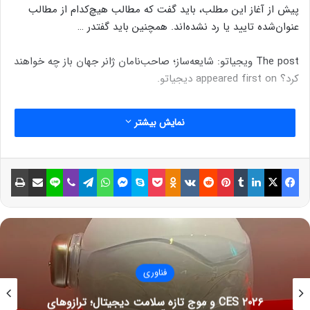
پیش از آغاز این مطلب، باید گفت که مطالب هیچ‌کدام از مطالب
عنوان‌شده تایید یا رد نشده‌اند. همچنین باید گفتدر …
The post ویجیاتو: شایعه‌ساز؛ صاحب‌نامان ژانر جهان باز چه خواهند
کرد؟ appeared first on دیجیاتو.
نمایش بیشتر
فیسبوک
ایکس
لینکداین
تامبلر
پینتریست
Reddit
VKontakte
Odnoklassniki
پاکت
اسکایپ
مسنجر
واتس آپ
تلگرام
وایبر
لاین
اشتراک گذاری با ایمیل
چاپ
فناوری
CES ۲۰۲۶ و موج تازه سلامت دیجیتال؛ ترازوهای