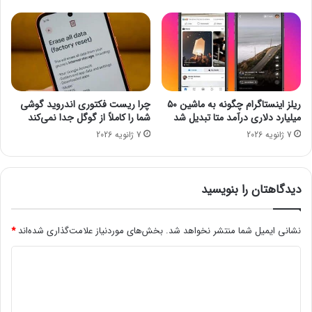
س
ی
ت
و
ا
ج
ن
ل
ب
و
ا
گ
ی
ی
ریلز اینستاگرام چگونه به ماشین ۵۰
چرا ریست فکتوری اندروید گوشی
د
ر
میلیارد دلاری درآمد متا تبدیل شد
شما را کاملاً از گوگل جدا نمی‌کند
ل
ی
7 ژانویه 2026
7 ژانویه 2026
غ
ا
و
ز
ش
ا
و
د
دیدگاهتان را بنویسید
ن
ا
د
م
ه
نشانی ایمیل شما منتشر نخواهد شد.
بخش‌های موردنیاز علامت‌گذاری شده‌اند
*
م
د
س
ی
ی
ر
د
آ