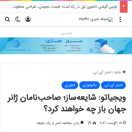
محدودیت جدید اینستاگرام: هر پست فقط پنج هشتگ
منو
ورود
تغییر پو
جس
فاماسرور
خانه
/
اخبار آی تی
اخبار آی تی
تکنولوژی
فناوری
ویجیاتو: شایعه‌ساز؛ صاحب‌نامان ژانر
جهان باز چه خواهند کرد؟
18 آگوست 2021
32
زمان مطالعه کمتر از یک دقیقه