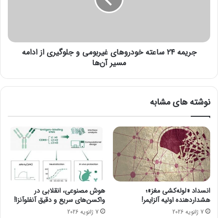
و
ه
ا
۲
ز
۴
ه
س
ا
ا
ی
جریمه ۲۴ ساعته خودروهای غیربومی و جلوگیری از ادامه
ع
ت
ت
مسیر آن‌ها
ج
ه
ا
خ
ر
و
نوشته های مشابه
ی
د
ب
ر
ر
و
ف
ه
ر
ا
ا
ی
ز
غ
ا
ی
ف
ر
انسداد «لوله‌کشی مغز»؛
هوش مصنوعی، انقلابی در
غ
ب
هشداردهنده اولیه آلزایمر!
واکسن‌های سریع و دقیق آنفلوآنزا!
ا
و
7 ژانویه 2026
7 ژانویه 2026
ن
م