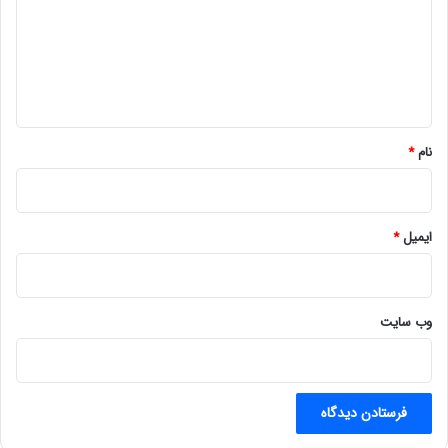
گ
ا
ه
*
نام
*
ایمیل
*
وب‌ سایت