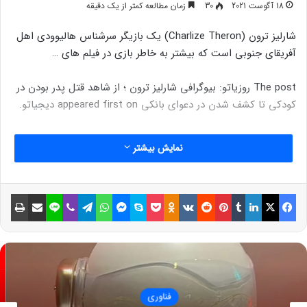
18 آگوست 2021
30
زمان مطالعه کمتر از یک دقیقه
شارلیز ترون (Charlize Theron) یک بازیگر سرشناس هالیوودی اهل
آفریقای جنوبی است که بیشتر به خاطر بازی در فیلم های …
The post روزیاتو: بیوگرافی شارلیز ترون ؛ از شاهد قتل پدر بودن در
کودکی تا کشف شدن در دعوای بانکی appeared first on دیجیاتو.
نمایش بیشتر
فیسبوک
ایکس
لینکداین
تامبلر
پینتریست
Reddit
VKontakte
Odnoklassniki
پاکت
اسکایپ
مسنجر
واتس آپ
تلگرام
وایبر
لاین
اشتراک گذاری با ایمیل
چاپ
فناوری