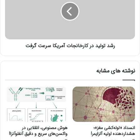
ن
ت
د
و
گ
ل
ی
ی
"
د
ت
د
ا
رشد تولید در کارخانجات آمریکا سرعت گرفت
ر
م
ک
ی
ا
ن
ر
نوشته های مشابه
ز
خ
ی
ا
ر
ن
س
ج
ا
ا
خ
ت
ت‌
آ
ه
م
ا
ر
انسداد «لوله‌کشی مغز»؛
هوش مصنوعی، انقلابی در
س
ی
هشداردهنده اولیه آلزایمر!
واکسن‌های سریع و دقیق آنفلوآنزا!
ت
ک