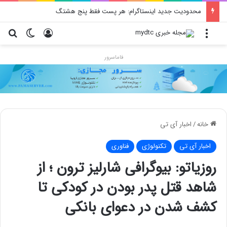
محدودیت جدید اینستاگرام: هر پست فقط پنج هشتگ
منو
ورود
تغییر پو
جس
فاماسرور
خانه
/
اخبار آی تی
اخبار آی تی
تکنولوژی
فناوری
روزیاتو: بیوگرافی شارلیز ترون ؛ از
شاهد قتل پدر بودن در کودکی تا
کشف شدن در دعوای بانکی