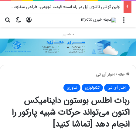
اولین گوشی تاشوی اپل در راه است؛ قیمت نجومی، طراحی متفاوت و زمان رونمایی احتمالی
منو
ورود
تغییر پو
جس
فاماسرور
خانه
/
اخبار آی تی
اخبار آی تی
تکنولوژی
فناوری
ربات اطلس بوستون داینامیکس
اکنون می‌تواند حرکات شبیه پارکور را
انجام دهد [تماشا کنید]