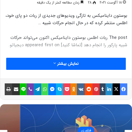
18 آگوست 2021
28
زمان مطالعه کمتر از یک دقیقه
بوستون داینامیکس به تازگی ویدیوهای جدیدی از ربات دو پای خود،
اطلس منتشر کرده که در حال انجام حرکات شبیه …
The post ربات اطلس بوستون داینامیکس اکنون می‌تواند حرکات
شبیه پارکور را انجام دهد [تماشا کنید] appeared first on دیجیاتو.
نمایش بیشتر
فیسبوک
ایکس
لینکداین
تامبلر
پینتریست
Reddit
VKontakte
Odnoklassniki
پاکت
اسکایپ
مسنجر
واتس آپ
تلگرام
وایبر
لاین
اشتراک گذاری با ایمیل
چاپ
فناوری