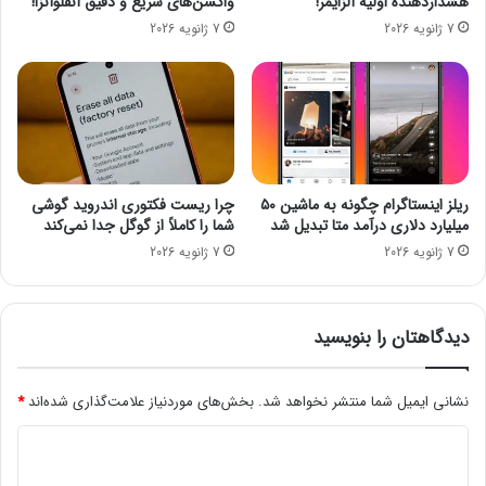
هشداردهنده اولیه آلزایمر!
واکسن‌های سریع و دقیق آنفلوآنزا!
ت
ر
7 ژانویه 2026
7 ژانویه 2026
ط
ن
ا
ی
ل
م
ب
ه
ا
ا
ن
و
و
ل
خ
2
ریلز اینستاگرام چگونه به ماشین ۵۰
چرا ریست فکتوری اندروید گوشی
ی
0
میلیارد دلاری درآمد متا تبدیل شد
شما را کاملاً از گوگل جدا نمی‌کند
م‌
2
7 ژانویه 2026
7 ژانویه 2026
ت
1
ر
م
ی‌
دیدگاهتان را بنویسید
ش
و
د
نشانی ایمیل شما منتشر نخواهد شد.
بخش‌های موردنیاز علامت‌گذاری شده‌اند
*
د
ی