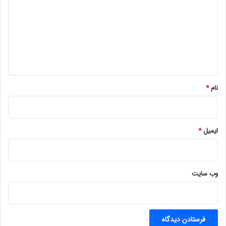
د
گ
ا
ه
*
نام
*
ایمیل
*
وب‌ سایت