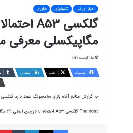
اخبار آی تی
تکنولوژی
فناوری
مگاپیکسلی معرفی م
18 آگوست 2021
فیسبوک
ایکس
لینکداین
تا
به گزارش منابع آگاه بازار، سامسونگ قصد دارد گلکسی A53 را با سیستم دوربین مشابه نسل قبل یعنی گلکسی A52 …
The post گلکسی A53 احتمالا با دوربین اصلی ۶۴ مگاپیکسلی معرفی می شود appeared first on دیجیاتو.
فیسبوک
ایکس
لینکداین
تامبلر