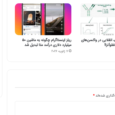
1
4
م
ی
ل
ی
و
نقلابی در واکسن‌های
ریلز اینستاگرام چگونه به ماشین ۵۰
ن
لوآنزا!
میلیارد دلاری درآمد متا تبدیل شد
ر
7 ژانویه 2026
و
ب
ل
ج
ر
ی
م
ه
ک
گذاری شده‌اند
*
ر
د