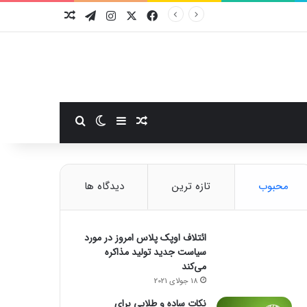
فیسبوک
ایکس
اینستاگرام
تلگرام
نوشته تصادفی
سایدبار
نوشته تصادفی
تغییر پوسته
جستجو برای
محبوب
تازه ترین
دیدگاه ها
ائتلاف اوپک پلاس امروز در مورد
سیاست جدید تولید مذاکره
می‌کند
18 جولای 2021
نکات ساده و طلایی برای