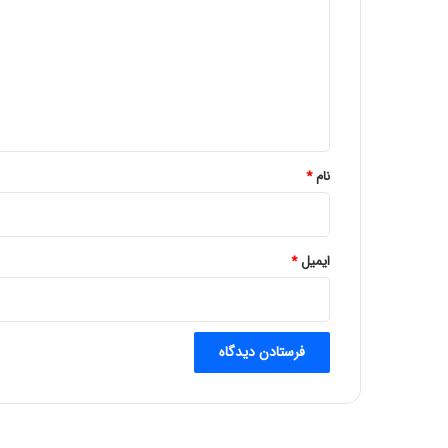
د
گ
ا
ه
*
نام
*
ایمیل
*