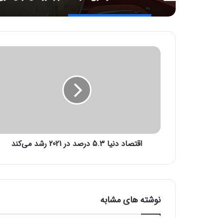
ا
ق
ت
ص
ا
د
د
ن
ی
اقتصاد دنیا 5.3 درصد در 2021 رشد می‌کند
ا
5
.
3
د
ر
نوشته های مشابه
ص
د