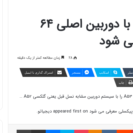
گلکسی A53 احتمالا با دوربین اصلی ۶۴
ی شود
28
زمان مطالعه کمتر از یک دقیقه
مبلر
اسکایپ
مسنجر
اشتراک گذاری با ایمیل
چاپ
پینتریست
Reddit
VKontakte
Odnoklassniki
پاکت
اسکایپ
مسنجر
اشتراک گذاری با ایمیل
چاپ