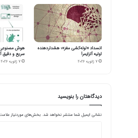
د
ر
2
0
2
1
ر
انسداد «لوله‌کشی مغز»؛ هشداردهنده
هوش مصنوعی، ا
ش
اولیه آلزایمر!
سریع و دقیق آنف
د
7 ژانویه 2026
7 ژانویه 2026
م
ی‌
ک
ن
د
دیدگاهتان را بنویسید
نشانی ایمیل شما منتشر نخواهد شد.
بخش‌های موردنیاز علامت‌
د
ی