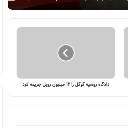
د
ا
د
گ
ا
ه
ر
و
س
دادگاه روسیه گوگل را 14 میلیون روبل جریمه کرد
ی
ه
گ
و
گ
ل
ر
ا