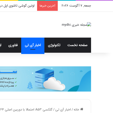
جمعه, 7 آگوست 2026
اولین گوشی تاشوی اپل در
آخرین خبرها
صفحه نخست
تکنولوژی
اخبار آی تی
فناوری
ا
خانه
/
اخبار آی تی
/
گلکسی A53 احتمالا با دوربین اصلی ۶۴ مگاپیکسلی معرفی می شود