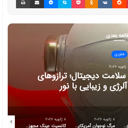
العه بعدی
فناوری
202
ج تازه سلامت دیجیتال؛ ترازوهای
رژی و زیبایی با نور
8 ژانویه 2026
8 ژانویه 2026
8 ژانویه 2026
راز فروکش‌کردن موج DeepSeek در بازار هوش مصنوعی
مرگ نوجوان آمریکایی پس از دریافت توصیه‌های خطرناک از ChatGPT
کانسپت عینک مجهز به هوش مصنوعی رونمایی شد