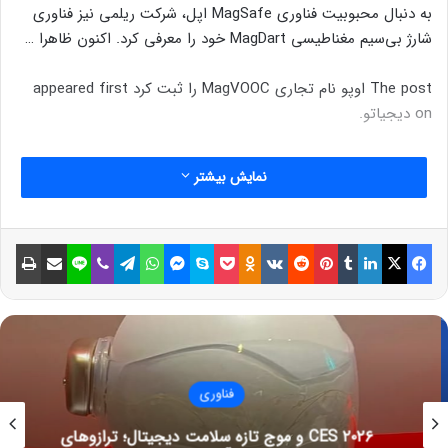
به دنبال محبوبیت فناوری MagSafe اپل، شرکت ریلمی نیز فناوری
شارژ بی‌سیم مغناطیسی MagDart خود را معرفی کرد. اکنون ظاهرا …
The post اوپو نام تجاری MagVOOC را ثبت کرد appeared first
on دیجیاتو.
نمایش بیشتر
فیسبوک
ایکس
لینکداین
تامبلر
پینتریست
Reddit
VKontakte
Odnoklassniki
پاکت
اسکایپ
مسنجر
واتس آپ
تلگرام
وایبر
لاین
اشتراک گذاری با ایمیل
چاپ
فناوری
CES ۲۰۲۶ و موج تازه سلامت دیجیتال؛ ترازوهای