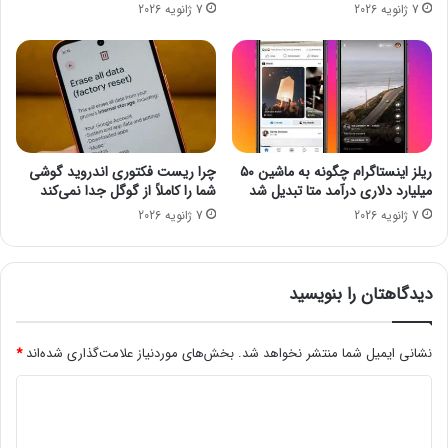
7 ژانویه 2026
7 ژانویه 2026
ک
ی
ا
ت
ت
ا
ا
ز
د
ط
ی
ر
م
ح‌
ا
ه
ریلز اینستاگرام چگونه به ماشین ۵۰
چرا ریست فکتوری اندروید گوشی
ه
ا
میلیارد دلاری درآمد متا تبدیل شد
شما را کاملاً از گوگل جدا نمی‌کند
ا
ی
7 ژانویه 2026
7 ژانویه 2026
م
د
س
ا
ا
ن
ل
ش
دیدگاهتان را بنویسید
ت
ب
م
ن
د
ی
نشانی ایمیل شما منتشر نخواهد شد.
بخش‌های موردنیاز علامت‌گذاری شده‌اند
*
ی
ا
د
د
ن
ش
ح
ی
د
و