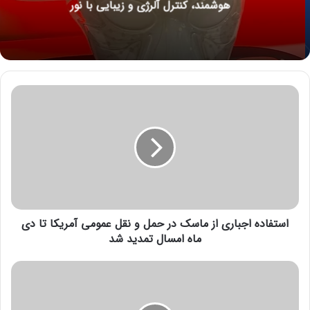
هوشمند، کنترل آلرژی و زیبایی با نور
ا
س
ت
ف
ا
د
ه
ا
ج
استفاده اجباری از ماسک در حمل و نقل عمومی آمریکا تا دی
ب
ا
ماه امسال تمدید شد
ر
ی
ا
ا
ع
ز
ل