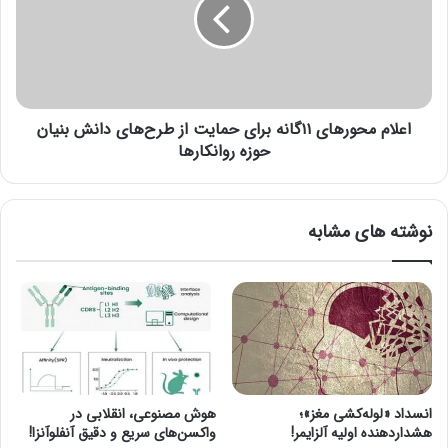
م
ا
ا
م
س
م
ک
ح
د
و
ر
ر
ح
اعلام محورهای ۱۱گانه برای حمایت از طرح‌های دانش بنیان
ه
م
ا
حوزه روانکارها
ل
ی
و
۱
ن
۱
نوشته های مشابه
ق
گ
ل
ا
ع
ن
م
ه
و
ب
م
ر
ی
ا
آ
ی
م
ح
انسداد «لوله‌کشی مغز»؛
هوش مصنوعی، انقلابی در
ر
م
هشداردهنده اولیه آلزایمر!
واکسن‌های سریع و دقیق آنفلوآنزا!
ی
ا