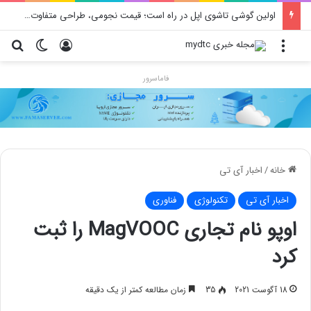
اولین گوشی تاشوی اپل در راه است؛ قیمت نجومی، طراحی متفاوت و زمان رونمایی احتمالی
منو
ورود
تغییر پو
جس
فاماسرور
خانه
/
اخبار آی تی
اخبار آی تی
تکنولوژی
فناوری
اوپو نام تجاری MagVOOC را ثبت
کرد
18 آگوست 2021
35
زمان مطالعه کمتر از یک دقیقه