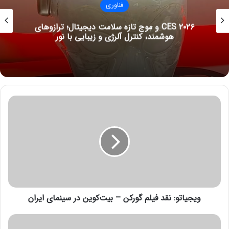
فناوری
CES ۲۰۲۶ و موج تازه سلامت دیجیتال؛ ترازوهای
هوشمند، کنترل آلرژی و زیبایی با نور
و
ی
ج
ی
ا
ت
و
:
ن
ویجیاتو: نقد فیلم گورکن – بیت‌کوین در سینمای ایران
ق
د
ف
ا