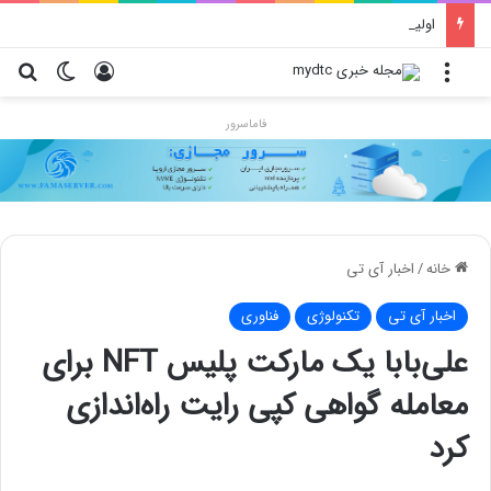
اولین گوشی تاشوی اپل در راه است؛ قیمت نجومی، طراحی متفاوت و زمان رونمایی احتمالی
منو
ورود
تغییر پو
جس
فاماسرور
خانه
/
اخبار آی تی
اخبار آی تی
تکنولوژی
فناوری
علی‌بابا یک مارکت پلیس NFT برای
معامله گواهی کپی رایت راه‌اندازی
کرد