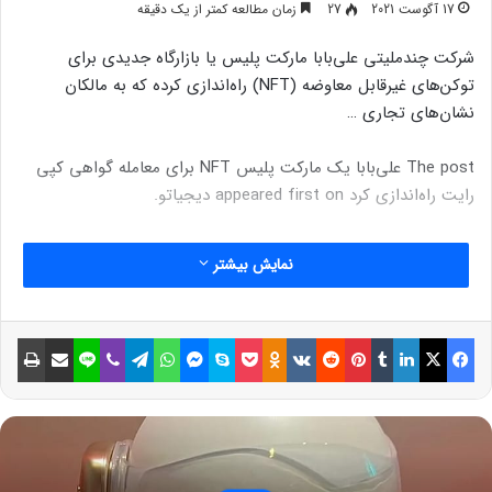
17 آگوست 2021
27
زمان مطالعه کمتر از یک دقیقه
شرکت چندملیتی علی‌بابا مارکت پلیس یا بازارگاه جدیدی برای
توکن‌های غیرقابل معاوضه (NFT) راه‌اندازی کرده که به مالکان
نشان‌های تجاری …
The post علی‌بابا یک مارکت پلیس NFT برای معامله گواهی کپی
رایت راه‌اندازی کرد appeared first on دیجیاتو.
نمایش بیشتر
فیسبوک
ایکس
لینکداین
تامبلر
پینتریست
Reddit
VKontakte
Odnoklassniki
پاکت
اسکایپ
مسنجر
واتس آپ
تلگرام
وایبر
لاین
اشتراک گذاری با ایمیل
چاپ