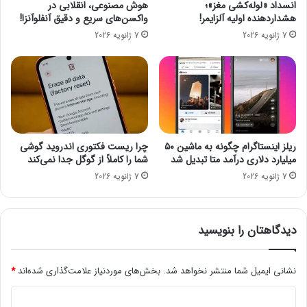
انسداد «لوله‌کشی مغز»؛
هوش مصنوعی، انقلابی در
ا
ب
هشداردهنده اولیه آلزایمر!
واکسن‌های سریع و دقیق آنفلوآنزا!
ی
ا
7 ژانویه 2026
7 ژانویه 2026
ا
ت
ی
ر
ر
ی
ا
خ
ن
و
د
ر
و
ریلز اینستاگرام چگونه به ماشین ۵۰
چرا ریست فکتوری اندروید گوشی
ه
میلیارد دلاری درآمد متا تبدیل شد
شما را کاملاً از گوگل جدا نمی‌کند
ا
7 ژانویه 2026
7 ژانویه 2026
ی
ب
ر
ق
دیدگاهتان را بنویسید
ی
ر
ا
نشانی ایمیل شما منتشر نخواهد شد.
بخش‌های موردنیاز علامت‌گذاری شده‌اند
*
۱
د
۰