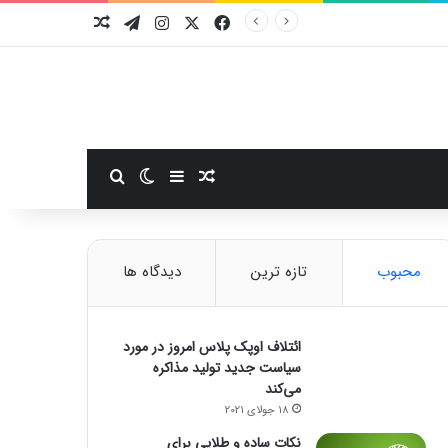
فیسبوک
ایکس
اینستاگرام
تلگرام
نوشته تصادفی
سایدبار
نوشته تصادفی
تغییر پوسته
جستجو برای
محبوب
تازه ترین
دیدگاه ها
ائتلاف اوپک پلاس امروز در مورد
سیاست جدید تولید مذاکره
می‌کند
18 جولای 2021
نکات ساده و طلایی برای