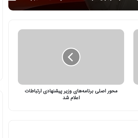
م
ح
و
ر
ا
ص
ل
ی
ب
محور اصلی برنامه‌های وزیر پیشنهادی ارتباطات
ر
ن
اعلام شد
ا
م
ه‌
ه
ا
ی