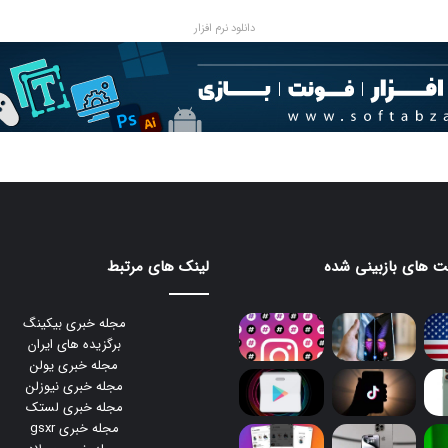
دانلود نرم افزار
 های بازبینی شده
لینک های مرتبط
مجله خبری بیکینگ
برگزیده های ایران
مجله خبری یولن
مجله خبری نیوزلن
مجله خبری لستک
مجله خبری gsxr