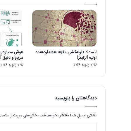
ا‌
ق
و
ه‌
ا
ی
م
ی‌
انسداد «لوله‌کشی مغز»؛ هشداردهنده
هوش مصنوعی، ا
خ
اولیه آلزایمر!
سریع و دقیق آنف
و
7 ژانویه 2026
7 ژانویه 2026
ا
ه
د
دیدگاهتان را بنویسید
نشانی ایمیل شما منتشر نخواهد شد.
بخش‌های موردنیاز علامت‌
د