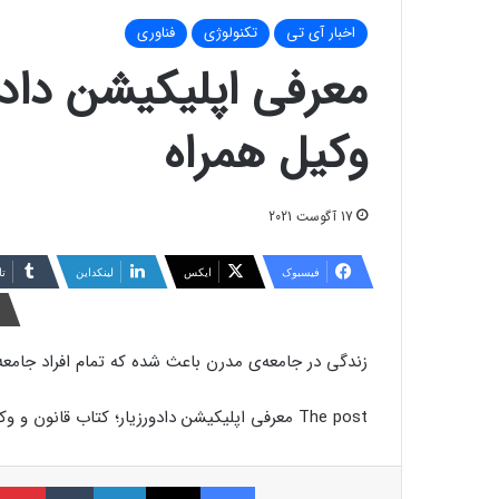
اخبار آی تی
تکنولوژی
فناوری
معرفی اپلیکیشن دادور
وکیل همراه
17 آگوست 2021
فیسبوک
ایکس
لینکداین
تا
زندگی در جامعه‌ی مدرن باعث شده که تمام افراد جامع
The post معرفی اپلیکیشن دادورزیار؛ کتاب قانون و وکیل همراه appeared first on دیجیاتو.
فیسبوک
ایکس
لینکداین
تامبلر