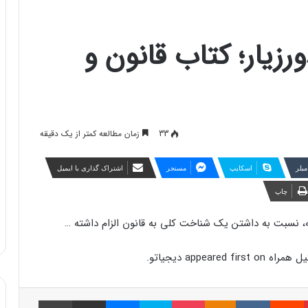
زیار؛ کتاب قانون و
33
زمان مطالعه کمتر از یک دقیقه
مبلر
اسکایپ
مسنجر
اشتراک گذاری با ایمیل
چاپ
ه، نسبت به داشتن یک شناخت کلی به قانون الزام داشته …
پینتریست
Reddit
VKontakte
Odnoklassniki
پاکت
اسکایپ
مسنجر
اشتراک گذاری با ایمیل
چاپ