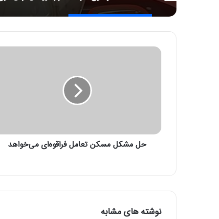
ح
ل
م
ش
ک
ل
م
س
ک
حل مشکل مسکن تعامل فرا‌قوه‌ای می‌خواهد
ن
ت
ع
ا
م
ل
ف
نوشته های مشابه
ر