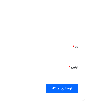
ی
د
گ
ا
ه
*
نام
*
ایمیل
*