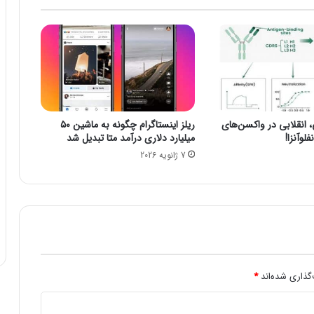
و
ز
ی
ر
پ
ی
ش
ن
نقلابی در واکسن‌های
ریلز اینستاگرام چگونه به ماشین ۵۰
ه
لوآنزا!
میلیارد دلاری درآمد متا تبدیل شد
ا
7 ژانویه 2026
د
ی
ا
ر
ت
ب
ا
ط
ا
گذاری شده‌اند
*
ت
ا