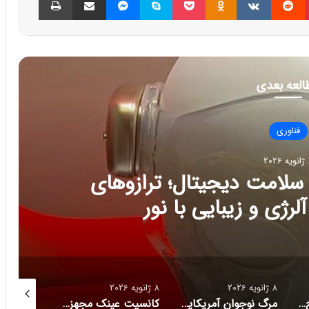
العه بعدی
فناوری
202
ج تازه سلامت دیجیتال؛ ترازوهای
رژی و زیبایی با نور
8 ژانویه 2026
8 ژانویه 2026
8 ژانویه 2026
راز فروکش‌کردن موج DeepSeek در بازار هوش مصنوعی
مرگ نوجوان آمریکایی پس از دریافت توصیه‌های خطرناک از ChatGPT
کانسپت عینک مجهز به هوش مصنوعی رونمایی شد