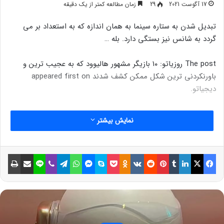
17 آگوست 2021
29
زمان مطالعه کمتر از یک دقیقه
تبدیل شدن به ستاره سینما به همان اندازه که به استعداد بر می
گردد به شانس نیز بستگی دارد. بله …
The post روزیاتو: ۱۰ بازیگر مشهور هالیوود که به عجیب ترین و
باورنکردنی ترین شکل ممکن کشف شدند appeared first on
دیجیاتو.
نمایش بیشتر
فیسبوک
ایکس
لینکداین
تامبلر
پینتریست
Reddit
VKontakte
Odnoklassniki
پاکت
اسکایپ
مسنجر
واتس آپ
تلگرام
وایبر
لاین
اشتراک گذاری با ایمیل
چاپ