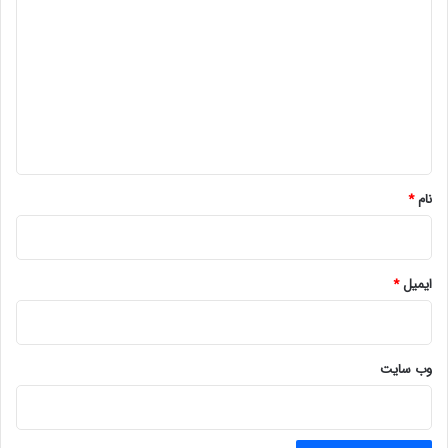
ی
د
گ
ا
ه
*
نام
*
ایمیل
*
وب‌ سایت