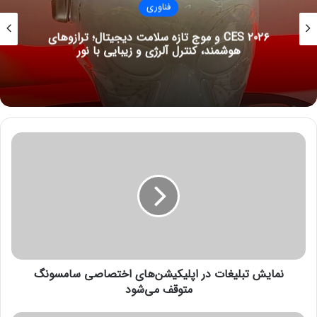
فناوری
CES ۲۰۲۶ و موج تازه سلامت دیجیتال؛ ترازوهای
هوشمند، کنترل آلرژی و زیبایی با نور
ن
م
ا
ی
ش
ت
ب
ل
ی
نمایش تبلیغات در اپلیکیشن‌های اختصاصی سامسونگ
غ
ا
متوقف می‌شود
ت