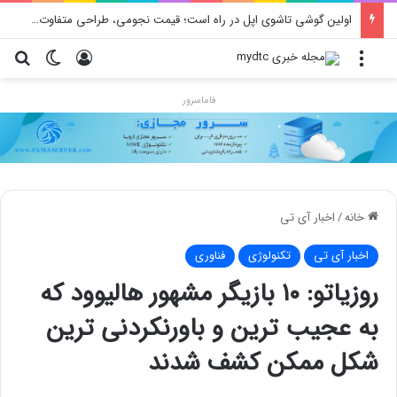
اولین گوشی تاشوی اپل در راه است؛ قیمت نجومی، طراحی متفاوت و زمان رونمایی احتمالی
منو
ورود
تغییر پو
جس
فاماسرور
خانه
/
اخبار آی تی
اخبار آی تی
تکنولوژی
فناوری
روزیاتو: ۱۰ بازیگر مشهور هالیوود که
به عجیب ترین و باورنکردنی ترین
شکل ممکن کشف شدند