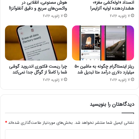
انسداد «لوله‌کشی مغز»؛
هوش مصنوعی، انقلابی در
م
ی
هشداردهنده اولیه آلزایمر!
واکسن‌های سریع و دقیق آنفلوآنزا!
س
م
7 ژانویه 2026
7 ژانویه 2026
و
ی‌
ن
خ
گ
و
م
ا
ت
ه
و
د
ق
ف
ریلز اینستاگرام چگونه به ماشین ۵۰
چرا ریست فکتوری اندروید گوشی
م
میلیارد دلاری درآمد متا تبدیل شد
شما را کاملاً از گوگل جدا نمی‌کند
ی‌
7 ژانویه 2026
7 ژانویه 2026
ش
و
د
دیدگاهتان را بنویسید
نشانی ایمیل شما منتشر نخواهد شد.
بخش‌های موردنیاز علامت‌گذاری شده‌اند
*
د