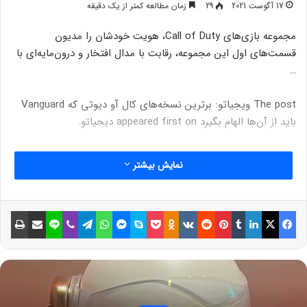
17 آگوست 2021
29
زمان مطالعه کمتر از یک دقیقه
مجموعه بازی‌های Call of Duty، هویت خودشان را مدیون
قسمت‌های اول این مجموعه، رقابت با مدال افتخار و درون‌مایه‌ای با
…
The post ویجیاتو: برترین نسخه‌های کال‌ آو دیوتی‌ که Vanguard
باید از آن‌ها الهام بگیرد appeared first on دیجیاتو.
نمایش بیشتر
فیسبوک
ایکس
لینکداین
تامبلر
پینتریست
Reddit
VKontakte
Odnoklassniki
پاکت
اسکایپ
مسنجر
واتس آپ
تلگرام
وایبر
لاین
اشتراک گذاری با ایمیل
چاپ