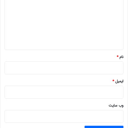
ی
د
گ
ا
ه
*
نام
*
ایمیل
*
وب‌ سایت