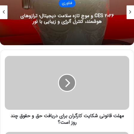
فناوری
CES ۲۰۲۶ و موج تازه سلامت دیجیتال؛ ترازوهای
هوشمند، کنترل آلرژی و زیبایی با نور
م
ه
ل
ت
ق
ا
ن
و
ن
مهلت قانونی شکایت کارگران برای دریافت حق و حقوق چند
ی
ش
روز است؟
ک