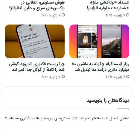
انسداد «لوله‌کشی مغز»؛
هوش مصنوعی، انقلابی در
و
هشداردهنده اولیه آلزایمر!
واکسن‌های سریع و دقیق آنفلوآنزا!
ح
7 ژانویه 2026
7 ژانویه 2026
ق
و
ق
چ
ن
د
ر
و
ریلز اینستاگرام چگونه به ماشین ۵۰
چرا ریست فکتوری اندروید گوشی
ز
میلیارد دلاری درآمد متا تبدیل شد
شما را کاملاً از گوگل جدا نمی‌کند
ا
7 ژانویه 2026
7 ژانویه 2026
س
ت
؟
دیدگاهتان را بنویسید
نشانی ایمیل شما منتشر نخواهد شد.
بخش‌های موردنیاز علامت‌گذاری شده‌اند
*
د