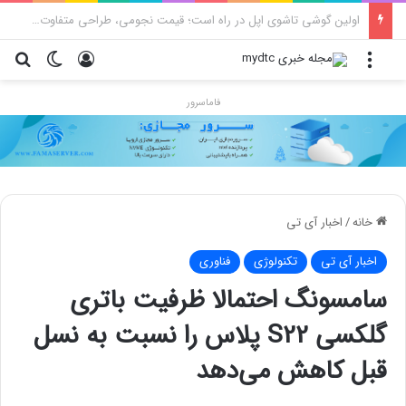
محدودیت جدید اینستاگرام: هر پست فقط پنج هشتگ
منو
ورود
تغییر پو
جس
فاماسرور
خانه
/
اخبار آی تی
اخبار آی تی
تکنولوژی
فناوری
سامسونگ احتمالا ظرفیت باتری
گلکسی S22 پلاس را نسبت به نسل
قبل کاهش می‌دهد