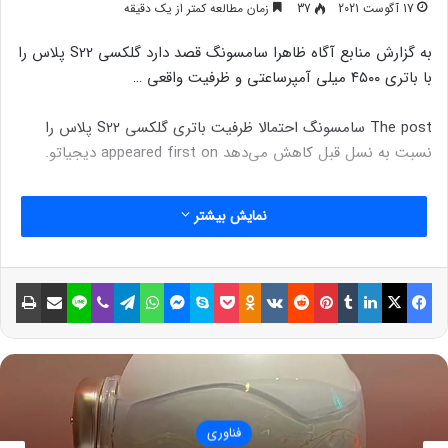
17 آگوست 2021
37
زمان مطالعه کمتر از یک دقیقه
به گزارش منابع آگاه ظاهرا سامسونگ قصد دارد گلکسی S22 پلاس را
با باتری ۴۵۰۰ میلی آمپرساعتی و ظرفیت واقعی …
The post سامسونگ احتمالا ظرفیت باتری گلکسی S22 پلاس را
نسبت به نسل قبل کاهش می‌دهد appeared first on دیجیاتو.
نمایش بیشتر
فیسبوک
ایکس
لینکداین
تامبلر
پینتریست
Reddit
VKontakte
Odnoklassniki
پاکت
اسکایپ
مسنجر
واتس آپ
تلگرام
وایبر
لاین
اشتراک گذاری با ایمیل
چاپ
فناوری