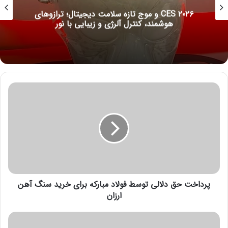
CES ۲۰۲۶ و موج تازه سلامت دیجیتال؛ ترازوهای
هوشمند، کنترل آلرژی و زیبایی با نور
پ
ر
د
ا
خ
ت
ح
ق
د
پرداخت حق دلالی توسط فولاد مبارکه برای خرید سنگ آهن
ل
ا
ارزان
ل
ی
ه
ت
ز