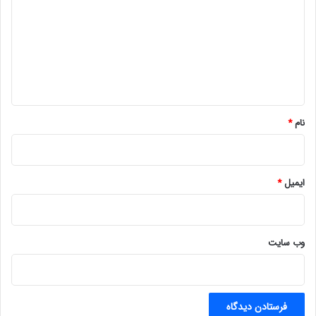
د
گ
ا
ه
*
نام
*
ایمیل
*
وب‌ سایت