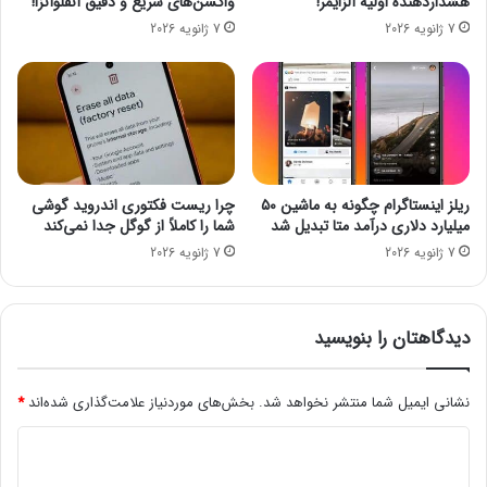
هشداردهنده اولیه آلزایمر!
واکسن‌های سریع و دقیق آنفلوآنزا!
د
5
7 ژانویه 2026
7 ژانویه 2026
س
م
ن
ی
گ
ل
آ
ی
ه
و
ن
ن
ا
ت
ر
و
ریلز اینستاگرام چگونه به ماشین ۵۰
چرا ریست فکتوری اندروید گوشی
ز
م
میلیارد دلاری درآمد متا تبدیل شد
شما را کاملاً از گوگل جدا نمی‌کند
ا
ا
7 ژانویه 2026
7 ژانویه 2026
ن
ن
ا
س
ت
دیدگاهتان را بنویسید
نشانی ایمیل شما منتشر نخواهد شد.
بخش‌های موردنیاز علامت‌گذاری شده‌اند
*
د
ی