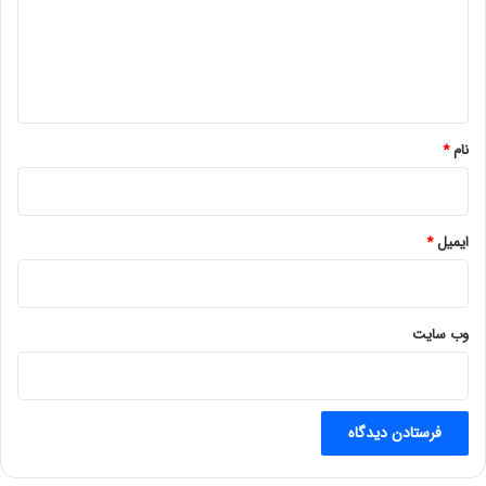
گ
ا
ه
*
نام
*
ایمیل
*
وب‌ سایت