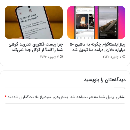
س
ب
ی
ب
ر
ا
ی
ریلز اینستاگرام چگونه به ماشین ۵۰
چرا ریست فکتوری اندروید گوشی
و
میلیارد دلاری درآمد متا تبدیل شد
شما را کاملاً از گوگل جدا نمی‌کند
ز
7 ژانویه 2026
7 ژانویه 2026
ا
ر
ت
ک
دیدگاهتان را بنویسید
ا
ر
نشانی ایمیل شما منتشر نخواهد شد.
بخش‌های موردنیاز علامت‌گذاری شده‌اند
*
ا
س
د
ت
؟
ی
د