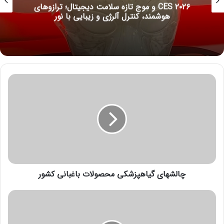
CES ۲۰۲۶ و موج تازه سلامت دیجیتال؛ ترازوهای
هوشمند، کنترل آلرژی و زیبایی با نور
چ
ا
ل
ش
ه
ا
ی
گ
چالش­های گیاهپزشکی محصولات باغبانی کشور
ی
ا
ه
ف
پ
ی
ز
ل