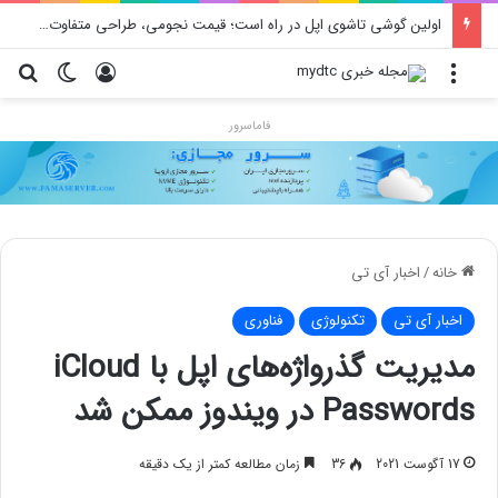
اولین گوشی تاشوی اپل در راه است؛ قیمت نجومی، طراحی متفاوت و زمان رونمایی احتمالی
منو
ورود
تغییر پو
جس
فاماسرور
خانه
/
اخبار آی تی
اخبار آی تی
تکنولوژی
فناوری
مدیریت گذرواژه‌های اپل با iCloud
Passwords در ویندوز ممکن شد
17 آگوست 2021
36
زمان مطالعه کمتر از یک دقیقه