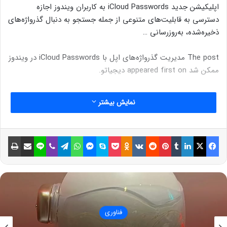
اپلیکیشن جدید iCloud Passwords به کاربران ویندوز اجازه
دسترسی به قابلیت‌های متنوعی از جمله جستجو به دنبال گذرواژه‌های
ذخیره‌شده، به‌روزرسانی …
The post مدیریت گذرواژه‌های اپل با iCloud Passwords در ویندوز
ممکن شد appeared first on دیجیاتو.
نمایش بیشتر
فیسبوک
ایکس
لینکداین
تامبلر
پینتریست
Reddit
VKontakte
Odnoklassniki
پاکت
اسکایپ
مسنجر
واتس آپ
تلگرام
وایبر
لاین
اشتراک گذاری با ایمیل
چاپ
فناوری