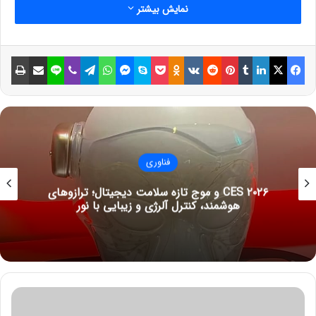
نمایش بیشتر
فیسبوک
ایکس
لینکداین
تامبلر
پینتریست
Reddit
VKontakte
Odnoklassniki
پاکت
اسکایپ
مسنجر
واتس آپ
تلگرام
وایبر
لاین
اشتراک گذاری با ایمیل
چاپ
فناوری
براتی تاکید کرد: «نتایج فاز دوم اسپایکوژن (واکسن ایرانی-
CES ۲۰۲۶ و موج تازه سلامت دیجیتال؛ ترازوهای
استرالیایی) نیز به سازمان غذا و دارو ارسال شد و توانستیم مجوز آغاز
هوشمند، کنترل آلرژی و زیبایی با نور
فاز سه را دریافت کنیم.»
نوشته های مشابه
استفاده از دکمه تماس در مسنجر
ب
متا آسان‌تر شد
ر