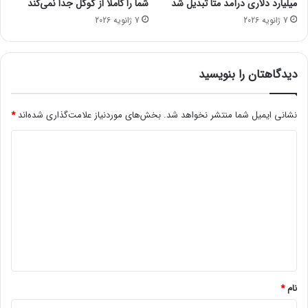
میلیارد دلاری درآمد متا تبدیل شد
شما را کاملاً از گوگل جدا نمی‌کند
د
ی
7 ژانویه 2026
7 ژانویه 2026
و
ز
ک
د
ن
ه
گ
م
دیدگاهتان را بنویسید
ر
ا
ه
ی
ب
نشانی ایمیل شما منتشر نخواهد شد.
بخش‌های موردنیاز علامت‌گذاری شده‌اند
*
ن
ی
ت
د
و
ل
ت
ی
ک
د
ن
و
گ
ل
ا
و
ه
ژ
ی
*
نام
*