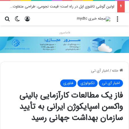
محدودیت جدید اینستاگرام: هر پست فقط پنج هشتگ
منو
ورود
تغییر پو
جس
فاماسرور
خانه
/
اخبار آی تی
اخبار آی تی
تکنولوژی
فناوری
فاز یک مطالعات کارآزمایی بالینی
واکسن اسپایکوژن ایرانی به تأیید
سازمان بهداشت جهانی رسید