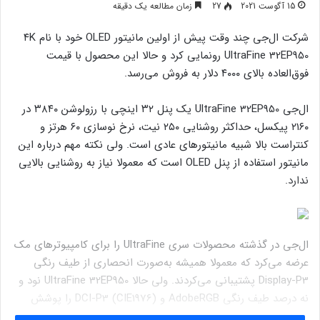
15 آگوست 2021
27
زمان مطالعه یک دقیقه
شرکت ال‌جی چند وقت پیش از اولین مانیتور OLED خود با نام ۴K
UltraFine 32EP950 رونمایی کرد و حالا این محصول با قیمت
فوق‌العاده بالای ۴۰۰۰ دلار به فروش می‌رسد.
ال‌جی UltraFine 32EP950 یک پنل ۳۲ اینچی با رزولوشن ۳۸۴۰ در
۲۱۶۰ پیکسل، حداکثر روشنایی ۲۵۰ نیت، نرخ نوسازی ۶۰ هرتز و
کنتراست بالا شبیه مانیتورهای عادی است. ولی نکته مهم درباره این
مانیتور استفاده از پنل OLED است که معمولا نیاز به روشنایی بالایی
ندارد.
ال‌جی در گذشته محصولات سری UltraFine را برای کامپیوترهای مک
عرضه می‌کرد که معمولا همیشه به‌صورت انحصاری از طیف رنگی
Display-P3 پشتیبانی می‌کردند. ولی حالا UltraFine 32EP950 نود و
نه درصد طیف رنگی AdobeRGB و DCI-P3 (CIE1976) را پوشش
می‌دهد.