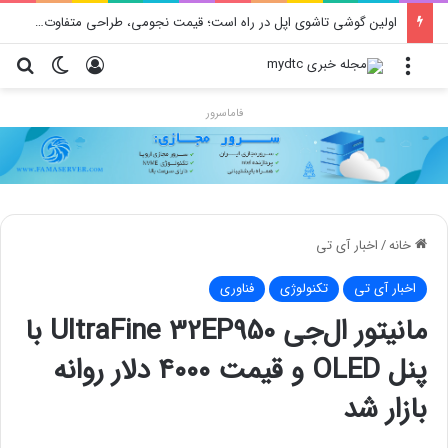
اولین گوشی تاشوی اپل در راه است؛ قیمت نجومی، طراحی متفاوت و زمان رونمایی احتمالی
منو
ورود
تغییر پو
جس
فاماسرور
خانه
/
اخبار آی تی
اخبار آی تی
تکنولوژی
فناوری
مانیتور ال‌جی UltraFine 32EP950 با
پنل OLED و قیمت ۴۰۰۰ دلار روانه
بازار شد