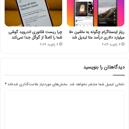
ن
ی
ا
ز
ه
ریلز اینستاگرام چگونه به ماشین ۵۰
چرا ریست فکتوری اندروید گوشی
ا
میلیارد دلاری درآمد متا تبدیل شد
شما را کاملاً از گوگل جدا نمی‌کند
و
7 ژانویه 2026
7 ژانویه 2026
ا
و
ل
و
دیدگاهتان را بنویسید
ی
ت‌
ه
نشانی ایمیل شما منتشر نخواهد شد.
بخش‌های موردنیاز علامت‌گذاری شده‌اند
*
ا
د
ی
ا
ی
ق
د
ت
ص
گ
ا