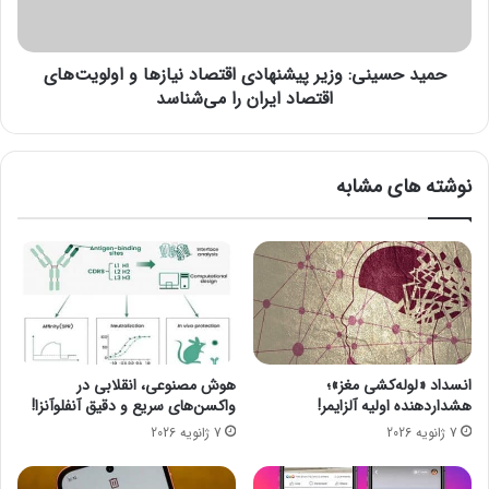
ش
ی
م
ن
ن
ی
د
حمید حسینی: وزیر پیشنهادی اقتصاد نیازها و اولویت‌های
:
ا
و
اقتصاد ایران را می‌شناسد
ن
ز
ه
ی
ب
ر
نوشته های مشابه
ر
پ
ا
ی
ی
ش
خ
ن
و
ه
د
ا
ر
د
و
ی
ه
ا
انسداد «لوله‌کشی مغز»؛
هوش مصنوعی، انقلابی در
ا
ق
هشداردهنده اولیه آلزایمر!
واکسن‌های سریع و دقیق آنفلوآنزا!
ت
7 ژانویه 2026
7 ژانویه 2026
ص
ا
د