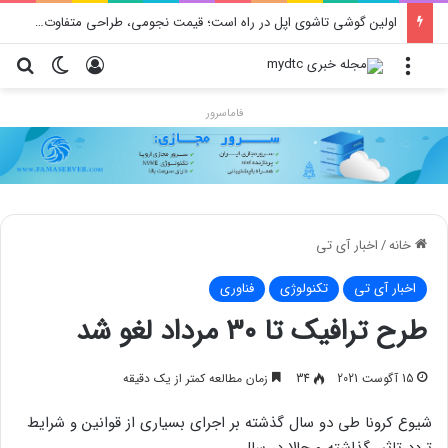
اولین گوشی تاشوی اپل در راه است؛ قیمت نجومی، طراحی متفاوت و زمان رونمایی احتمالی
منو
ورود
تغییر پو
جس
فاماسرور
خانه
/
اخبار آی تی
اخبار آی تی
تکنولوژی
فناوری
طرح ترافیک تا ۳۰ مرداد لغو شد
15 آگوست 2021
34
زمان مطالعه کمتر از یک دقیقه
شیوع کرونا طی دو سال گذشته بر اجرای بسیاری از قوانین و شرایط