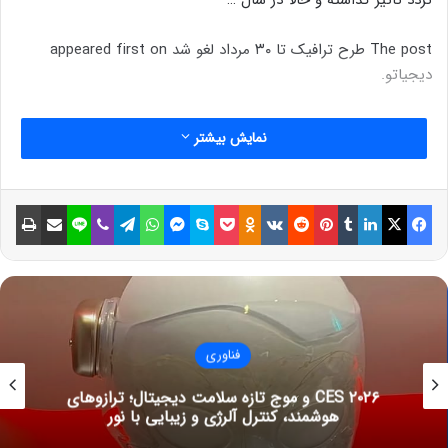
تردد تاثیر گذاشته و حالا در سال …
The post طرح ترافیک تا ۳۰ مرداد لغو شد appeared first on
دیجیاتو.
نمایش بیشتر
فیسبوک
ایکس
لینکداین
تامبلر
پینتریست
Reddit
VKontakte
Odnoklassniki
پاکت
اسکایپ
مسنجر
واتس آپ
تلگرام
وایبر
لاین
اشتراک گذاری با ایمیل
چاپ
فناوری
CES ۲۰۲۶ و موج تازه سلامت دیجیتال؛ ترازوهای
هوشمند، کنترل آلرژی و زیبایی با نور