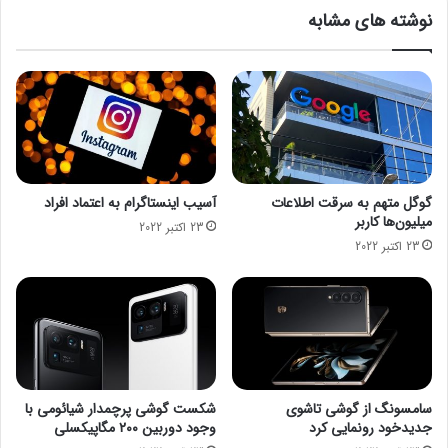
ق
م
نوشته های مشابه
س
ا
ا
ن
ط
ی
ا
ب
ن
ا
و
ز
ا
ا
ع
ر
ص
م
گوگل متهم به سرقت اطلاعات
آسیب اینستاگرام به اعتماد افراد
ک
ص
میلیون‌ها کاربر
23 اکتبر 2022
و
ا
23 اکتبر 2022
ک
ل
د
ح
ر
س
ب
ا
ه
خ
ا
ت
ر
م
ا
ا
سامسونگ از گوشی تاشوی
شکست گوشی پرچمدار شیائومی با
م
ن
جدیدخود رونمایی کرد
وجود دوربین ۲۰۰ مگاپیکسلی
س
ی