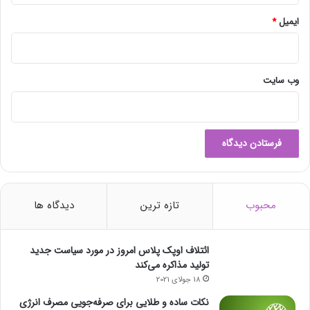
ی
ک
ایمیل
*
ه
خ
و
ا
وب‌ سایت
س
ت
ه‌
ا
ن
د
ن
و
محبوب
تازه ترین
دیدگاه ها
ا
خ
ت
ائتلاف اوپک پلاس امروز در مورد سیاست جدید
ه‌
تولید مذاکره می‌کند
ا
18 جولای 2021
ن
د
نکات ساده و طلایی برای صرفه‌جویی مصرف انرژی