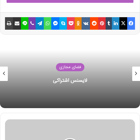
سیاست جدید تولید مذاکره می‌کند
18 جولای 2021
فیسبوک
ایکس
لینکداین
تامبلر
پینتریست
Reddit
VKontakte
Odnoklassniki
پاکت
اسکایپ
مسنجر
واتس آپ
تلگرام
وایبر
لاین
اشتراک گذاری با ایمیل
چاپ
نکات ساده و طلایی برای
صرفه‌جویی مصرف انرژی در زمستان
14 جولای 2021
بنابر این اطلاعیه؛ پس از هماهنگی های لازم با ستاد ملی کرونا نحوه
فضای مجازی
مراجعه حضوری به مراکز مربوطه برای ثبت نام در شهرهایی که خطر
شکست رکورد انتقال داده
گسترش کرونا وجود نداشته باشد اعلام می شود.
در این اطلاعیه تاکید شده است؛تا اعلام شرایط از سوی این وزارتخانه،
افراد متقاضی ثبت نام یارانه، از مراجعه حضوری به این وزارتخانه و
سازمان هدفمندی یارانه ها خودداری کنند.
و
انتهای پیام/
ا
ر