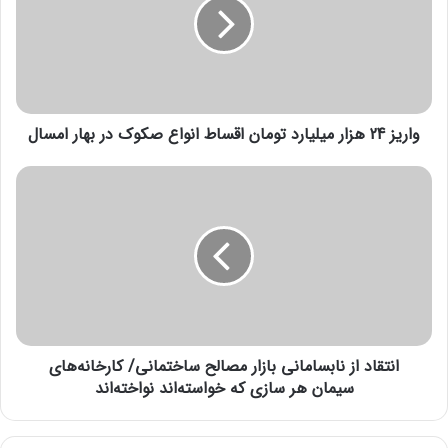
ی
ز
2
4
ه
ز
واریز 24 هزار میلیارد تومان اقساط انواع صکوک در بهار امسال
ا
ر
م
ا
ی
ن
ل
ت
ی
ق
ا
ا
ر
د
د
ا
ت
ز
و
ن
م
انتقاد از نابسامانی بازار مصالح ساختمانی/ کارخانه‌های
ا
ا
ب
سیمان هر سازی که خواسته‌اند نواخته‌اند
ن
س
ا
ا