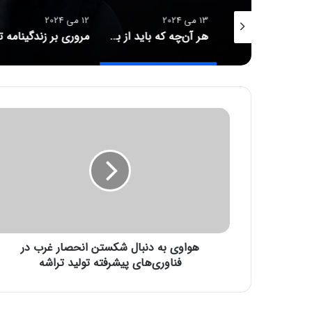
12 می 2024
12 می 2024
هر آن‌چه که باید از بازی Senua’s Saga: Hellblade 2 بدانید
مروری بر زندگینامه تیموتی شالامه: از کودکی تا Dune 2
چرا با
ه
و
ا
و
ی
ب
ه
د
ن
هواوی به دنبال شکستن انحصار غرب در
ب
ا
فناوری‌های پیشرفته تولید تراشه
ل
ش
ک