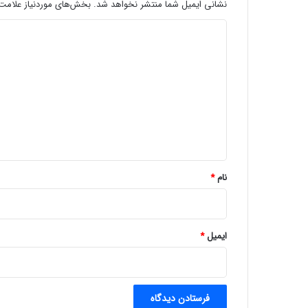
ا
نشانی ایمیل شما منتشر نخواهد شد.
بخش‌های موردنیاز علامت‌
ی
د
پ
ی
ی
ش
د
ر
ف
گ
ت
ا
ه
ه
ت
و
*
ل
ی
نام
*
د
ت
ر
ا
ایمیل
*
ش
ه