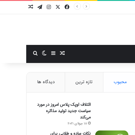
فیسبوک
ایکس
اینستاگرام
تلگرام
نوشته تصادفی
سایدبار
نوشته تصادفی
تغییر پوسته
جستجو برای
محبوب
تازه ترین
دیدگاه ها
ائتلاف اوپک پلاس امروز در مورد
سیاست جدید تولید مذاکره
می‌کند
18 جولای 2021
نکات ساده و طلایی برای