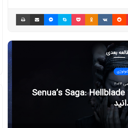
پینتریست
Reddit
VKontakte
Odnoklassniki
پاکت
اسکایپ
مسنجر
اشتراک گذاری با ایمیل
چاپ
العه بعدی
تکنولوژی
 می 2024
لامه: از کودکی تا Dune 2