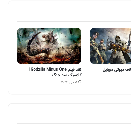
c
e
n
t
e
r
نقد فیلم Godzilla Minus One |
کلاسیک ضد جنگ
5 می 2024