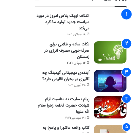
ائتلاف اوپک پلاس امروز در مورد
سیاست جدید تولید مذاکره
می‌کند
18 جولای 2021
نکات ساده و طلایی برای
صرفه‌جویی مصرف انرژی در
زمستان
14 جولای 2021
آینده‌ی دیجیتالی گیمینگ چه
تاثیری بر بحران اقلیمی دارد؟
28 آوریل 2021
پیام تسلیت به مناسبت ایام
شهادت حضرت فاطمه زهرا سلام
الله علیها
30 سپتامبر 2021
کتاب واقعه عاشورا و پاسخ به