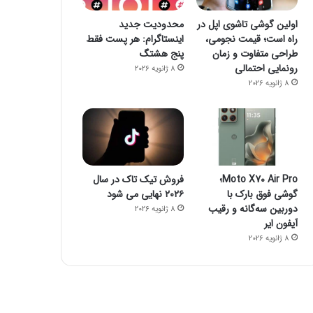
8 می 2024
7 می 2024
اولین گوشی تاشوی اپل در
محدودیت جدید
نقد فیلم Abigail (ابیگیل) | دختر دراکولا
تفاوت هدست با هدفون در چیست؟
۱۰ فیلم جذاب در مورد جنگجویان وایکینگ
راه است؛ قیمت نجومی،
اینستاگرام: هر پست فقط
طراحی متفاوت و زمان
پنج هشتگ
رونمایی احتمالی
8 ژانویه 2026
8 ژانویه 2026
Moto X70 Air Pro؛
فروش تیک تاک در سال
گوشی فوق بارک با
۲۰۲۶ نهایی می شود
دوربین سه‌گانه و رقیب
8 ژانویه 2026
آیفون ایر
8 ژانویه 2026