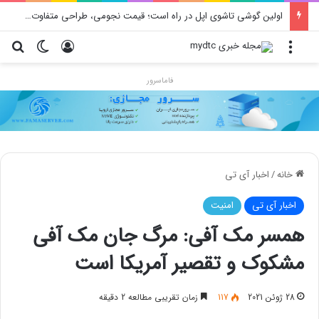
اولین گوشی تاشوی اپل در راه است؛ قیمت نجومی، طراحی متفاوت و زمان رونمایی احتمالی
منو
ورود
تغییر پو
جس
فاماسرور
خانه
/
اخبار آی تی
اخبار آی تی
امنیت
همسر مک آفی: مرگ جان مک آفی
مشکوک و تقصیر آمریکا است
28 ژوئن 2021
117
زمان تقریبی مطالعه 2 دقیقه