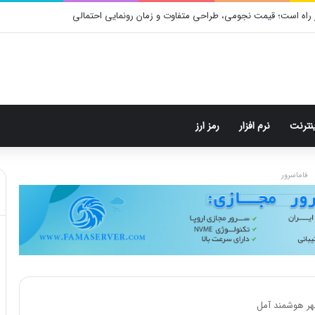
م: هر پست فقط پنج هشتگ
ینترنت
نرم افزار
رمز ارز
فاماسرور
شهر هوشمند آمل