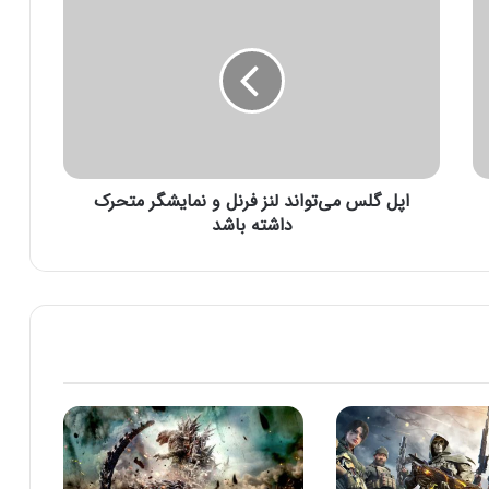
پ
ل
گ
ل
س
م
ی‌
ت
اپل گلس می‌تواند لنز فرنل و نمایشگر متحرک
و
ا
داشته باشد
ن
د
ل
ن
ز
ف
ر
ن
ل
و
ن