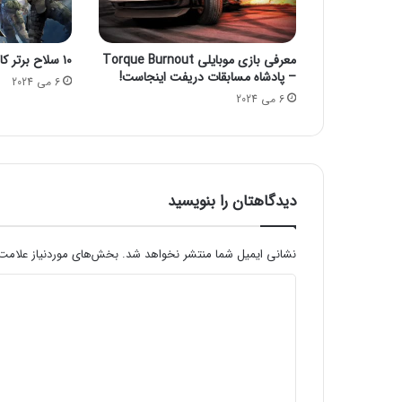
چ
ی
پ
معرفی بازی موبایلی Torque Burnout
۱۰ سلاح برتر کالاف دیوتی موبایل
:
– پادشاه مسابقات دریفت اینجاست!
ا
6 می 2024
6 می 2024
و
پ
و
ر
و
ی
دیدگاهتان را بنویسید
پ
ر
د
نشانی ایمیل شما منتشر نخواهد شد.
بخش‌های موردنیاز علامت‌
ا
د
ز
ن
ی
د
د
ه
س
گ
ی
ا