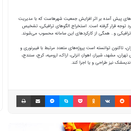
‌های پیش آمده بر اثر افزایش جمعیت شهرهاست که با مدیریت
د توجه قرار گرفته است. استخراج الگوهای ترافیکی، تشخیص
ترافیکی و… همگی از کارکردهای این سامانه محسوب می‌شوند.
ستا، ایرانسل، نخستین ارائه‌دهندۀ 5G در ایران، تاکنون توانسته است پروژه‌های متعدد مرتبط با فیبرنوری و
ران، مشهد، شیراز، اهواز، انزلی، اراک، ارومیه، کرج، سنندج،
اندیمشک نیز طراحی و یا اجرا کند.
پینتریست
Reddit
VKontakte
Odnoklassniki
پاکت
اسکایپ
مسنجر
اشتراک گذاری با ایمیل
چاپ