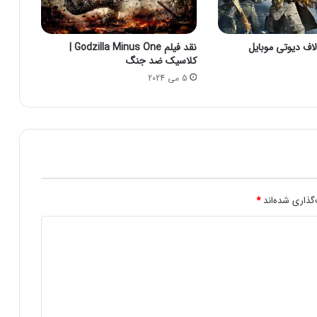
م
ا
ی
نقد فیلم Godzilla Minus One |
ش
کلاسیک ضد جنگ
گ
5 می 2024
ر
م
ت
ح
ر
ک
د
ا
ش
گذاری شده‌اند
*
ت
ه
ب
ا
ش
د