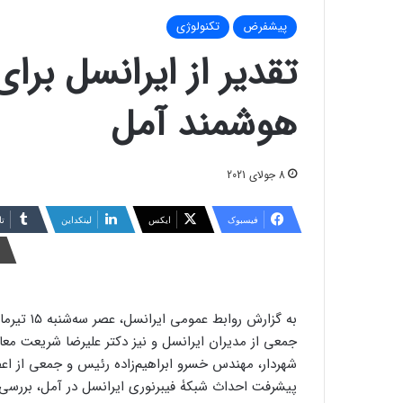
پیشفرض
تکنولوژی
تقدیر از ایرانسل برا
هوشمند آمل
8 جولای 2021
فیسبوک
ایکس
لینکداین
تا
جمعی از مدیران ایرانسل و نیز دکتر علیرضا شریعت مع
شهردار، مهندس خسرو ابراهیم‌زاده رئیس و جمعی از اع
پیشرفت احداث شبکۀ فیبرنوری ایرانسل در آمل، بررسی و