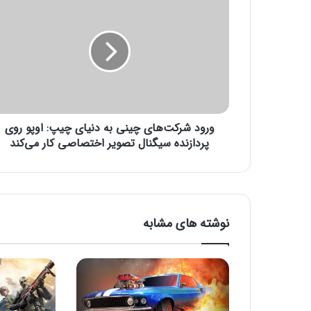
ر
و
د
ش
ر
ک
ت‌
ه
ورود شرکت‌های چینی به دنیای چیپ: اوپو روی
ا
ی
پردازنده سیگنال تصویر اختصاصی کار می‌کند
چ
ی
ن
ی
ب
نوشته های مشابه
ه
د
ن
ی
ا
ی