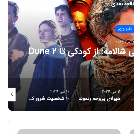
العه بعدی
تکنولوژی
 می 2024
لامه: از کودکی تا Dune 2
11 می 2024
10 می 2024
9 می 2024
ید به سریال Baby Reindeer (بچه گوزن) توجه کرد؟
هیولای بی‌رحم ردموند
۱۰ شخصیت شرور که طرفداران دوست دارند در ددپول و ولورین ببینند
ا