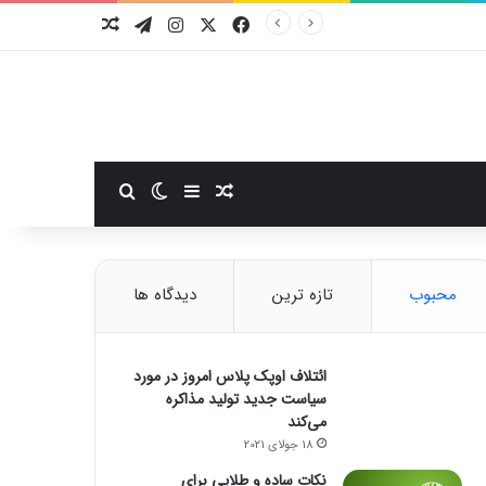
فیسبوک
ایکس
اینستاگرام
تلگرام
نوشته تصادفی
سایدبار
نوشته تصادفی
تغییر پوسته
جستجو برای
محبوب
تازه ترین
دیدگاه ها
ائتلاف اوپک پلاس امروز در مورد
سیاست جدید تولید مذاکره
می‌کند
18 جولای 2021
نکات ساده و طلایی برای