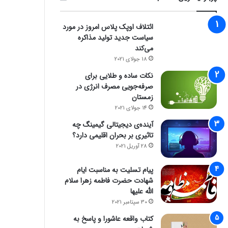
ائتلاف اوپک پلاس امروز در مورد
سیاست جدید تولید مذاکره
می‌کند
18 جولای 2021
نکات ساده و طلایی برای
صرفه‌جویی مصرف انرژی در
زمستان
14 جولای 2021
آینده‌ی دیجیتالی گیمینگ چه
تاثیری بر بحران اقلیمی دارد؟
28 آوریل 2021
پیام تسلیت به مناسبت ایام
شهادت حضرت فاطمه زهرا سلام
الله علیها
30 سپتامبر 2021
کتاب واقعه عاشورا و پاسخ به