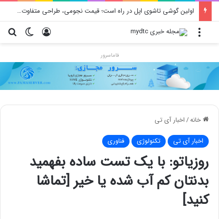
اولین گوشی تاشوی اپل در راه است؛ قیمت نجومی، طراحی متفاوت و زمان رونمایی احتمالی
منو
ورود
تغییر پو
جس
فاماسرور
خانه
/
اخبار آی تی
اخبار آی تی
تکنولوژی
فناوری
روزیاتو: با یک تست ساده بفهمید
بدنتان کم آب شده یا خیر [تماشا
کنید]