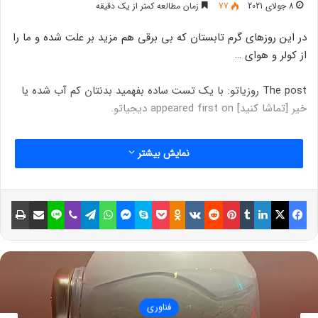
8 جولای 2021
77
زمان مطالعه کمتر از یک دقیقه
در این روزهای گرم تابستان که بی برقی هم مزید بر علت شده و ما را
از کولر و هوای …
The post روزیاتو: با یک تست ساده بفهمید بدنتان کم آب شده یا
خیر [تماشا کنید] appeared first on دیجیاتو.
نمایش بیشتر
فیسبوک
ایکس
لینکداین
تامبلر
پینتریست
Reddit
VKontakte
Odnoklassniki
پاکت
اسکایپ
مسنجر
واتس آپ
تلگرام
وایبر
لاین
اشتراک گذاری با ایمیل
چاپ
فناوری