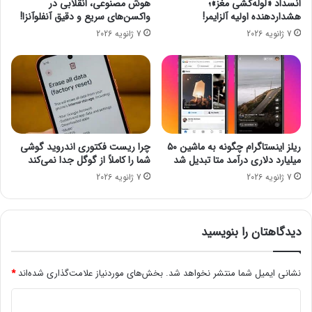
انسداد «لوله‌کشی مغز»؛
هوش مصنوعی، انقلابی در
آ
ر
هشداردهنده اولیه آلزایمر!
واکسن‌های سریع و دقیق آنفلوآنزا!
پ
و
7 ژانویه 2026
7 ژانویه 2026
ی
ه
ت
ا
ز
ی
ئ
و
ی
ن
ن
م
ک
د
ن
ل
ریلز اینستاگرام چگونه به ماشین ۵۰
چرا ریست فکتوری اندروید گوشی
ی
۲
میلیارد دلاری درآمد متا تبدیل شد
شما را کاملاً از گوگل جدا نمی‌کند
د
۰
7 ژانویه 2026
7 ژانویه 2026
۲
۲
ح
ذ
دیدگاهتان را بنویسید
ف
م
ی‌
نشانی ایمیل شما منتشر نخواهد شد.
بخش‌های موردنیاز علامت‌گذاری شده‌اند
*
ک
د
ن