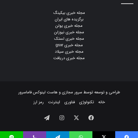
مجله خبری بیکینگ
برگزیده های ایران
مجله خبری یولن
مجله خبری نیوزلن
مجله خبری لستک
مجله خبری gsxr
مجله خبری سیلاد
مجله خبری دریافت
طراحی و توسعه توسط
سرور مجازی
و
هاست لینوکس
فاماسرور
خانه
تکنولوژی
فناوری
اینترنت
رمز ارز
فیسبوک
ایکس
اینستاگرام
تلگرام