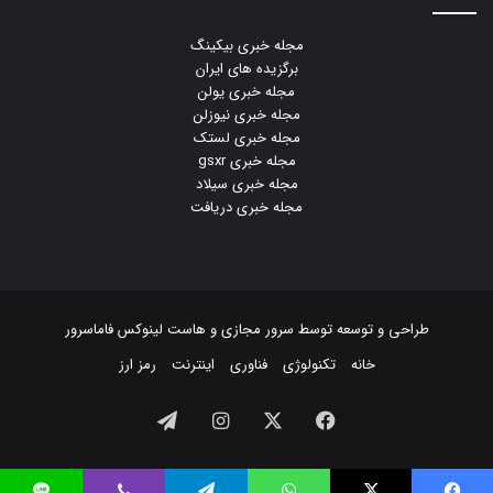
مجله خبری بیکینگ
برگزیده های ایران
مجله خبری یولن
مجله خبری نیوزلن
مجله خبری لستک
مجله خبری gsxr
مجله خبری سیلاد
مجله خبری دریافت
طراحی و توسعه توسط
سرور مجازی
و
هاست لینوکس
فاماسرور
خانه
تکنولوژی
فناوری
اینترنت
رمز ارز
فیسبوک
ایکس
اینستاگرام
تلگرام