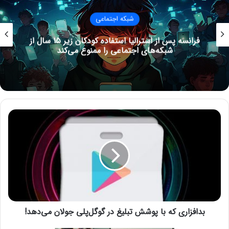
اختیار کنسرسیومی از سرمایه‌گذاران جدید شامل اوراکل، سیلور لیک و
MGX، هر یک با سهم ۱۵ درصد خواهد بود. کمی بیش از ۳۰ درصد در
شبکه اجتماعی
اختیار شرکت‌های وابسته به برخی سرمایه‌گذاران فعلی بایت دنس
قرار می‌گیرد و نزدیک به ۲۰ درصد نیز توسط خود این شرکت حفظ
فرانسه پس از استرالیا استفاده کودکان زیر ۱۵ سال از
شبکه‌های اجتماعی را ممنوع می‌کند
خواهد شد.
نوشته های مشابه
نماینده مجلس: استفاده از
ب
فیلترشکن ممنوع نیست و پیام
د
ا
رسان‌ها مسدود نمی‌شوند
ف
28 ژوئن 2021
ز
ا
خروج مخفیانه از گروه‌های واتس‌اپی
ر
ممکن می‌شود!
ی
ک
28 می 2022
بدافزاری که با پوشش تبلیغ در گوگل‌پلی جولان می‌دهد!
ه
ب