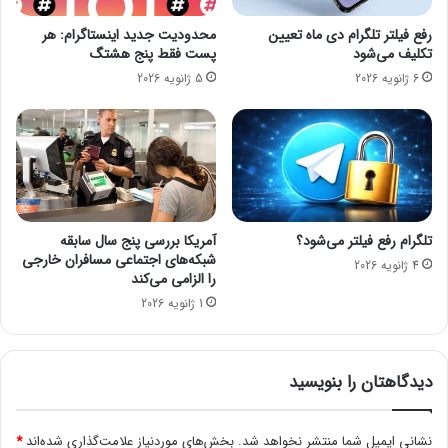
ل
ب
ا
ا
رفع فیلتر تلگرام دی‌ ماه تعیین
محدودیت جدید اینستاگرام: هر
ن
ر
تکلیف می‌شود
پست فقط پنج هشتگ
م
ک
6 ژانویه 2026
5 ژانویه 2026
ی‌
ب
د
ا
ه
د
د
و
!
ر
ب
ی
ن
تلگرام رفع فیلتر می‌شود؟
آمریکا بررسی پنج سال سابقه
س
شبکه‌های اجتماعی مسافران خارجی
4 ژانویه 2026
ه‌
را الزامی می‌کند
گ
1 ژانویه 2026
ا
ن
ه
دیدگاهتان را بنویسید
و
ر
ق
نشانی ایمیل شما منتشر نخواهد شد.
بخش‌های موردنیاز علامت‌گذاری شده‌اند
*
ی