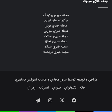
لینک های مرتبط
مجله خبری بیکینگ
برگزیده های ایران
مجله خبری یولن
مجله خبری نیوزلن
مجله خبری لستک
مجله خبری gsxr
مجله خبری سیلاد
مجله خبری دریافت
طراحی و توسعه توسط
سرور مجازی
و
هاست لینوکس
فاماسرور
خانه
تکنولوژی
فناوری
اینترنت
رمز ارز
فیسبوک
ایکس
اینستاگرام
تلگرام