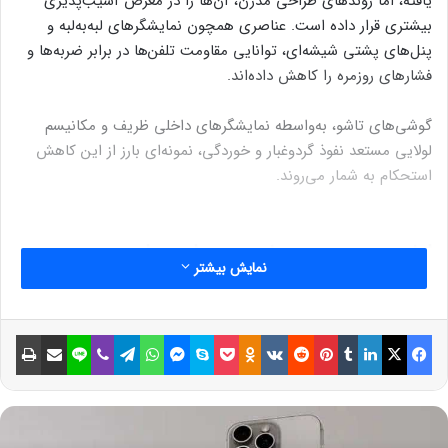
یافته، اما روندهای طراحی مدرن، آن‌ها را در معرض آسیب‌پذیری
بیشتری قرار داده است. عناصری همچون نمایشگرهای لبه‌به‌لبه و
پنل‌های پشتی شیشه‌ای، توانایی مقاومت تلفن‌ها در برابر ضربه‌ها و
فشارهای روزمره را کاهش داده‌اند.
گوشی‌های تاشو، به‌واسطه نمایشگرهای داخلی ظریف و مکانیسم
لولایی مستعد نفوذ گردوغبار و خوردگی، نمونه‌ای بارز از این کاهش
استحکام به شمار می‌روند.
اولویت‌دهی به زیبایی در برابر دوام
نمایش بیشتر
روندهای بازار حاکی از آن است که زیبایی ظاهری و امکانات پایه، بر
جنبه‌های کاربردی—به‌ویژه مسئله دوام—ارجحیت دارند. در چنین
فیسبوک
ایکس
لینکداین
تامبلر
پینتریست
Reddit
VKontakte
Odnoklassniki
پاکت
اسکایپ
مسنجر
واتس آپ
تلگرام
وایبر
لاین
اشتراک گذاری با ایمیل
چاپ
شرایطی، کاربران ملزم به پرداخت هزینه‌های گزاف برای دستگاه‌هایی
هستند که حتی در ساده‌ترین آزمون‌های مقاومت نیز عملکرد ضعیفی
دارند.
نوشته های مشابه