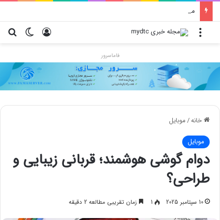
محدودیت جدید اینستاگرام: هر پست فقط پنج هشتگ
منو
ورود
تغییر پو
جس
فاماسرور
خانه
/
موبایل
موبایل
دوام گوشی هوشمند؛ قربانی زیبایی و
طراحی؟
10 سپتامبر 2025
1
زمان تقریبی مطالعه 2 دقیقه