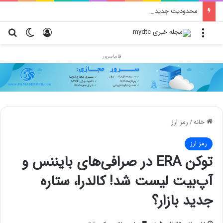
محدودیت جدید اینستاگرام: هر پست فقط پنج هشتگ
منو
ورود
تغییر پو
جس
فاماسرور
خانه
/
رمز ارز
رمز ارز
توکن ERA در صرافی‌های بایننس و
آپ‌بیت لیست شد! کالدرا، ستاره
جدید بازار؟