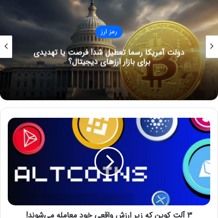
به ۱ دلار؟
رمز ارز
اخبار میم کوین ها
دولت آمریکا رسما تعطیل شد! فرصت یا تهدیدی
برای بازار ارزهای دیجیتال؟
۳
آ
ل
ت
ک
و
ی
ن
ک
۳ آلت کوین که زیر ارزش واقعی خود معامله می‌شوند!
ه