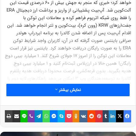
خواهد کرد؛ خبری که منجر به جهش بیش از ۶۰ درصدی قیمت این
آلت‌کوین شد. آپ‌بیت پشتیبانی از واریز و برداشت ارز دیجیتال ERA
را فقط روی شبکه اتریوم فراهم کرده و معاملات این توکن با
جفت‌ارزهای KRW (وون کره)، بیت‌کوین و تتر انجام خواهد شد. این
اقدام آپ‌بیت پس از اضافه شدن کالدرا به برنامه ایردراپ هولدر
صرافی بایننس صورت گرفته که در آن، کاربران واجد شرایط توکن
ERA را به صورت رایگان دریافت خواهند کرد. بایننس نیز قرار است
معاملات این توکن را از امروز ۱۷ جولای شروع کند. ۱ میلیارد بیبی دوج
رایگان! همین حالا در ارزپلاس ثبت‌نام کنید و ۱ میلیارد بیبی دوج
هدیه بگیرید. بدون قرعه‌کشی، فرصت محدود! دریافت هدیه پلتفرم
کالدرا به توسعه‌دهندگان وب ۳ امکان می‌دهد راهکارهای لایه دوم را
سریع و سفارشی بسازند. ارز دیجیتال ERA برای پرداخت کارمزدهای
نمایش بیشتر
شبکه، استیکینگ و مشارکت در مدیریت اکوسیستم کاربرد دارد. با
مراجعه به صفحه قیمت آنلاین ارزهای دیجیتال می‌توانید قیمت همه
توکن‌ها و رمزارزها را به صورت لحظه‌ای مشاهده کنید.
فیسبوک
ایکس
لینکداین
تامبلر
پینتریست
Reddit
VKontakte
Odnoklassniki
پاکت
اسکایپ
مسنجر
واتس آپ
تلگرام
وایبر
لاین
اشتراک گذاری با ایمیل
چاپ
حتما بخوانید :
عبور از مقاومت‌های مهم؛ کاردانو آماده رسیدن