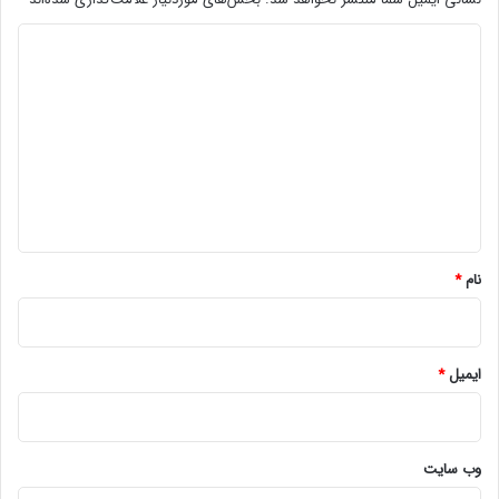
د
ی
د
گ
ا
ه
*
نام
*
ایمیل
*
وب‌ سایت