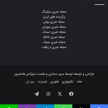
مجله خبری بیکینگ
برگزیده های ایران
مجله خبری یولن
مجله خبری نیوزلن
مجله خبری لستک
مجله خبری gsxr
مجله خبری سیلاد
مجله خبری دریافت
طراحی و توسعه توسط
سرور مجازی
و
هاست لینوکس
فاماسرور
خانه
تکنولوژی
فناوری
اینترنت
رمز ارز
فیسبوک
ایکس
اینستاگرام
تلگرام