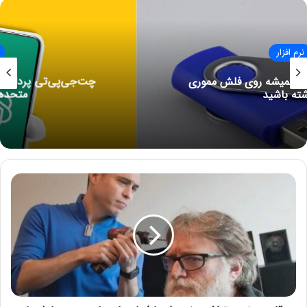
با شخصیت‌های محبوبی مثل هالک و اسکارلت ویچ را دوست
خواهید داشت. بازی رایگان است و شامل خریدهای درون‌برنامه‌ای
می‌شود.
نرم افزار
چت‌جی‌پی‌تی پردانلودترین اپلیکیشن اپل در ایالات
نوشته های مشابه
متحده در سال ۲۰۲۵
آموزش تهیه صورت سود و زیان در
دوره رایگان حسابداری مقدماتی
14 نوامبر 2021
ر
چطور اپلیکیشن‌ها را در آیفون
ق
مخفی کنیم؟
ا
ب
8 می 2021
ت
م
غ
ز
ی