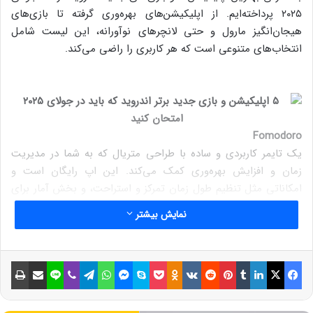
۲۰۲۵ پرداخته‌ایم. از اپلیکیشن‌های بهره‌وری گرفته تا بازی‌های
هیجان‌انگیز مارول و حتی لانچرهای نوآورانه، این لیست شامل
انتخاب‌های متنوعی است که هر کاربری را راضی می‌کند.
Fomodoro
یک تایمر کاربردی و ساده با طراحی متریال که به شما در مدیریت
زمان و افزایش بهره‌وری کمک می‌کند. این اپ رایگان است و
امکاناتی مثل تنظیم طول زمان تمرکز و استراحت، و بخش آمار برای
پیگیری روند کاری دارد.
نمایش بیشتر
فیسبوک
ایکس
لینکداین
تامبلر
پینتریست
Reddit
VKontakte
Odnoklassniki
پاکت
اسکایپ
مسنجر
واتس آپ
تلگرام
وایبر
لاین
اشتراک گذاری با ایمیل
چاپ
Marvel Mystic Mayhem
اگر طرفدار مارول هستید، این بازی تیمی و مبتنی بر مبارزات خودکار