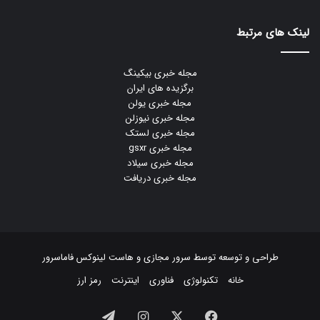
لینک های مرتبط
مجله خبری بیکینگ
برگزیده های ایران
مجله خبری یولن
مجله خبری نیوزلن
مجله خبری لستک
مجله خبری gsxr
مجله خبری سیلاد
مجله خبری دریافت
طراحی و توسعه توسط
سرور مجازی
و
هاست لینوکس
فاماسرور
خانه
تکنولوژی
فناوری
اینترنت
رمز ارز
فیسبوک
ایکس
اینستاگرام
تلگرام