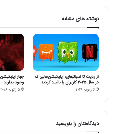
ع
م
ل
نوشته های مشابه
ک
ر
د
ت
ک‌
ه
س
ت
ه‌
از ردیت تا اسپاتیفای؛ اپلیکیشن‌هایی که
چهار اپلیکیشن 
ا
در سال ۲۰۲۵ کاربران را ناامید کردند
وجود ندارند
ی
6 ژانویه 2026
5 ژانویه 2026
ن
س
ب
ت
ب
ه
دیدگاهتان را بنویسید
ا