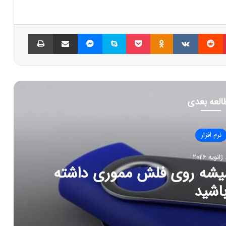
پینتریست
Reddit
VKontakte
Odnoklassniki
پاکت
اسکایپ
مسنجر
اشتراک گذاری با ایمیل
چاپ
العه بعدی
نرم افزار
202
د همیشه روی فلش مموری داشته
اشید