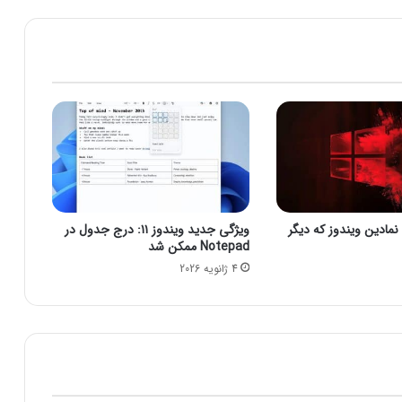
ا
ک
د
ر
و
ا
ت
س‌
ا
پ
ت
ر
نمادین ویندوز که دیگر
ویژگی جدید ویندوز ۱۱: درج جدول در
م
Notepad ممکن شد
ی
4 ژانویه 2026
م
ش
د