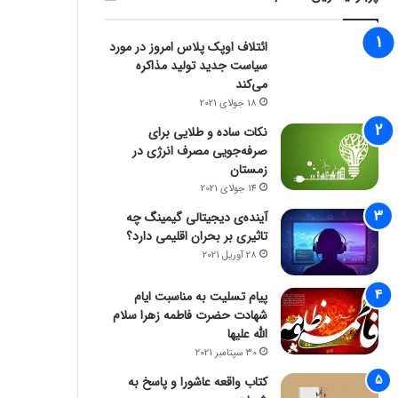
ائتلاف اوپک پلاس امروز در مورد
سیاست جدید تولید مذاکره
می‌کند
18 جولای 2021
نکات ساده و طلایی برای
صرفه‌جویی مصرف انرژی در
زمستان
14 جولای 2021
آینده‌ی دیجیتالی گیمینگ چه
تاثیری بر بحران اقلیمی دارد؟
28 آوریل 2021
پیام تسلیت به مناسبت ایام
شهادت حضرت فاطمه زهرا سلام
الله علیها
30 سپتامبر 2021
کتاب واقعه عاشورا و پاسخ به