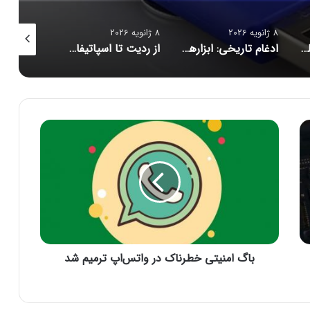
8 ژانویه 2026
8 ژانویه 2026
8 ژانویه 2026
چت‌جی‌پی‌تی پردانلودترین اپلیکیشن اپل در ایالات متحده در سال ۲۰۲۵
ادغام تاریخی: ابزارهای ادوبی اکنون در ChatGPT قابل استفاده‌اند
از ردیت تا اسپاتیفای؛ اپلیکیشن‌هایی که در سال ۲۰۲۵ کاربران را ناامید کردند
ب
ا
گ
ا
م
ن
ی
ت
ی
باگ امنیتی خطرناک در واتس‌اپ ترمیم شد
خ
ط
ر
ن