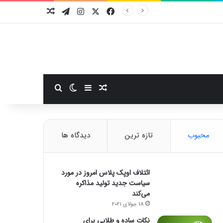
فیسبوک
ایکس
اینستاگرام
تلگرام
نوشته تصادفی
سایدبار
نوشته تصادفی
تغییر پوسته
جستجو برای
محبوب
تازه ترین
دیدگاه ها
ائتلاف اوپک پلاس امروز در مورد
سیاست جدید تولید مذاکره
می‌کند
18 جولای 2021
نکات ساده و طلایی برای