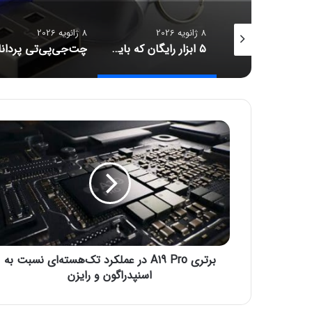
8 ژانویه 2026
8 ژانویه 2026
هشدار ایرباس: خطر تشعشعات خورشیدی و الزام اصلاح نرم‌افزار A320
۵ ابزار رایگان که باید همیشه روی فلش مموری داشته باشید
ب
ر
ت
ر
ی
A
1
9
P
برتری A19 Pro در عملکرد تک‌هسته‌ای نسبت به
r
o
اسنپدراگون و رایزن
د
ر