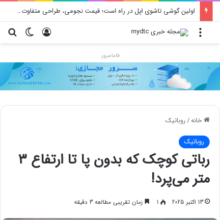
اولین گوشی تاشوی اپل در راه است؛ قیمت نجومی، طراحی متفاوت و زمان رونمایی احتمالی
منو
ورود
تغییر پو
جس
فاماسرور
خانه
/
روباتيك
روباتيك
رباتی کوچک که بدون پا تا ارتفاع ۳
متر می‌پرد!
13 اکتبر 2025
1
زمان تقریبی مطالعه 3 دقیقه