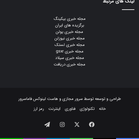
لینک های مرتبط
مجله خبری بیکینگ
برگزیده های ایران
مجله خبری یولن
مجله خبری نیوزلن
مجله خبری لستک
مجله خبری gsxr
مجله خبری سیلاد
مجله خبری دریافت
طراحی و توسعه توسط
سرور مجازی
و
هاست لینوکس
فاماسرور
خانه
تکنولوژی
فناوری
اینترنت
رمز ارز
فیسبوک
ایکس
اینستاگرام
تلگرام