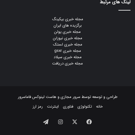
لینک های مرتبط
مجله خبری بیکینگ
برگزیده های ایران
مجله خبری یولن
مجله خبری نیوزلن
مجله خبری لستک
مجله خبری gsxr
مجله خبری سیلاد
مجله خبری دریافت
طراحی و توسعه توسط
سرور مجازی
و
هاست لینوکس
فاماسرور
خانه
تکنولوژی
فناوری
اینترنت
رمز ارز
فیسبوک
ایکس
اینستاگرام
تلگرام