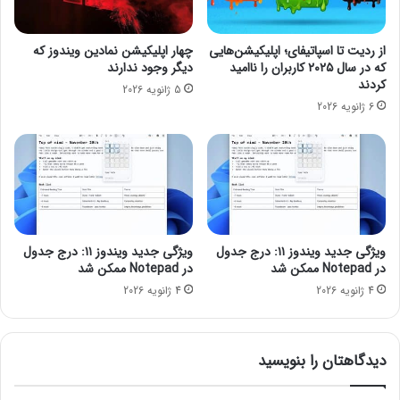
ص
ه
هوشمند را تغییر دهد و آنها را به جایگزینی جدی برای کامپیوترهای
ن
آ
شخصی تبدیل کند.
و
ن‌
از ردیت تا اسپاتیفای؛ اپلیکیشن‌هایی
چهار اپلیکیشن نمادین ویندوز که
ع
ق
که در سال ۲۰۲۵ کاربران را ناامید
دیگر وجود ندارند
حتما بخوانید :
عرضه نسخه اختصاصی اینستاگرام برای آیپد
ی
د
کردند
5 ژانویه 2026
س
توسط شرکت متا
ر
6 ژانویه 2026
ا
ه
ز
ا
مجله خبری mydtc
م
ه
ا
م
ن
ح
اندروید ۱۶
خ
ت
و
م
د
ی
ویژگی جدید ویندوز ۱۱: درج جدول
ویژگی جدید ویندوز ۱۱: درج جدول
ر
؛
در Notepad ممکن شد
در Notepad ممکن شد
ا
ا
4 ژانویه 2026
4 ژانویه 2026
م
ح
ت
ت
ح
م
و
دیدگاهتان را بنویسید
ا
ل
ل
ک
ب