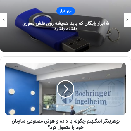
برنامه‌ها در این حالت در پنجره‌های قابل تغییر اندازه اجرا می‌شوند
که تجربه‌ای مشابه تبلت‌های اندرویدی ارائه می‌دهد، اما امکاناتی
نرم افزار
مانند چسباندن پنجره‌ها به سمت چپ یا راست صفحه، مشابه
چت‌جی‌پی‌تی پردانلودترین اپلیکیشن اپل در ایالات
ویندوز، نیز وجود دارد.
متحده در سال ۲۰۲۵
نوشته های مشابه
آموزش تهیه صورت سود و زیان در
دوره رایگان حسابداری مقدماتی
ب
و
14 نوامبر 2021
ه
چطور اپلیکیشن‌ها را در آیفون
ر
ی
مخفی کنیم؟
ن
8 می 2021
گ
ر
ا
بوهرینگر اینگلهیم چگونه با داده و هوش مصنوعی سازمان
در نسخه‌های قبلی، این قابلیت فقط اجازه نمایش پنجره‌های قابل
ی
ن
خود را متحول کرد؟
تغییر اندازه روی صفحه بزرگ‌تر را می‌داد، اما گوگل اخیراً امکاناتی