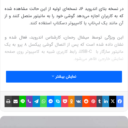
در نسخه بتای اندروید ۱۶، نسخه‌ای اولیه از این حالت مشاهده شده
که به کاربران اجازه می‌دهد گوشی خود را به مانیتور متصل کنند و از
آن مانند یک لپ‌تاپ یا کامپیوتر دسکتاپ استفاده کنند.
این ویژگی توسط میشال رحمان، کارشناس اندروید، فعال شده و
نشان داده شده است که پس از اتصال گوشی پیکسل 8 پرو به یک
مانیتور سازگار با USB-C، رابط کاربری شبیه به کامپیوتر روی صفحه
نمایش خارجی ظاهر می‌شود.
رابط کاربری شامل نوار وضعیت در بالا برای نمایش وای‌فای و قدرت
نمایش بیشتر
سیگنال و یک نوار وظیفه در پایین است که امکان پین کردن برنامه‌ها
و دسترسی سریع به آنها را فراهم می‌کند. این نوار وظیفه همچنین
یک منوی برنامه شبیه منوی استارت ویندوز دارد و دکمه‌های ناوبری
فیسبوک
ایکس
لینکداین
تامبلر
پینتریست
Reddit
VKontakte
Odnoklassniki
پاکت
اسکایپ
مسنجر
واتس آپ
تلگرام
وایبر
لاین
اشتراک گذاری با ایمیل
چاپ
اندروید در انتهای راست آن قرار گرفته‌اند.