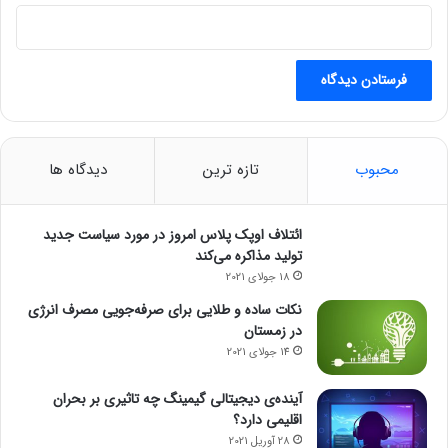
ت
ن
ه
ا
۵
۰
د
ر
محبوب
تازه ترین
دیدگاه ها
ص
د
ا
ائتلاف اوپک پلاس امروز در مورد سیاست جدید
س
تولید مذاکره می‌کند
ت
18 جولای 2021
!
نکات ساده و طلایی برای صرفه‌جویی مصرف انرژی
در زمستان
14 جولای 2021
آینده‌ی دیجیتالی گیمینگ چه تاثیری بر بحران
اقلیمی دارد؟
28 آوریل 2021