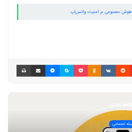
پینتریست
Reddit
VKontakte
Odnoklassniki
پاکت
اسکایپ
مسنجر
اشتراک گذاری با ایمیل
چاپ
العه بعدی
که اجتماعی