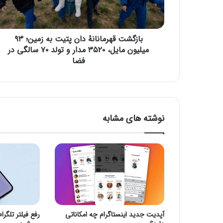
ق
ه
ر
بازگشت قهرمانانهٔ دان پتیت به زمین؛ ۹۳
م
ا
میلیون مایل، ۳۵۲۰ مدار و تولد ۷۰ سالگی در
ن
فضا
ا
ن
هٔ
د
ا
نوشته های مشابه
ن
پ
ت
ی
ت
ب
ه
ز
م
آپدیت جدید اینستاگرام چه امکاناتی
رفع فیلتر تلگرا
ی