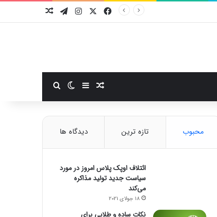
فیسبوک
ایکس
اینستاگرام
تلگرام
نوشته تصادفی
سایدبار
نوشته تصادفی
تغییر پوسته
جستجو برای
محبوب
تازه ترین
دیدگاه ها
ائتلاف اوپک پلاس امروز در مورد
سیاست جدید تولید مذاکره
می‌کند
18 جولای 2021
نکات ساده و طلایی برای