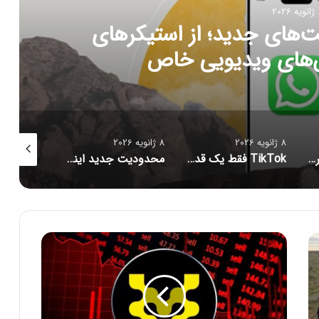
202
۲۰ با قابلیت‌های جدید؛ از استیکرهای
‌های ویدیویی خاص
8 ژانویه 2026
8 ژانویه 2026
8 ژانویه 2026
تصادف مرگبار در آمریکا به‌دلیل اعتیاد شدید به پخش زنده تیک‌تاک
TikTok فقط یک قدم تا آمریکایی شدن فاصله دارد
محدودیت جدید اینستاگرام: هر پست فقط پنج هشتگ
ت
غ
ی
ی
ر
ب