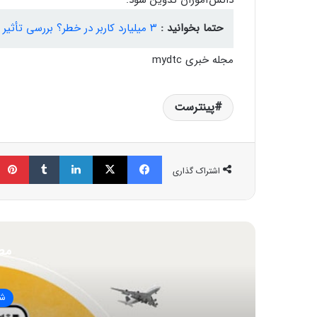
حتما بخوانید :
۳ میلیارد کاربر در خطر؟ بررسی تأثیر هوش مصنوعی بر امنیت واتس‌اپ
مجله خبری mydtc
پینترست
فیسبوک
ایکس
لینکداین
تامبلر
اشتراک گذاری
مط
شب