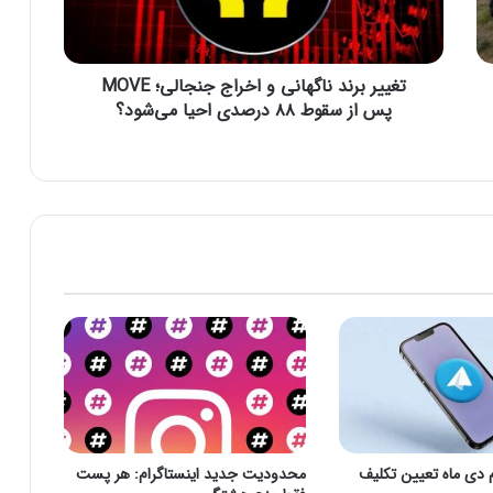
ر
ن
د
تغییر برند ناگهانی و اخراج جنجالی؛ MOVE
ن
ا
پس از سقوط ۸۸ درصدی احیا می‌شود؟
گ
ه
ا
ن
ی
و
ا
خ
ر
ا
ج
ج
ن
ج
ا
م دی‌ ماه تعیین تکلیف
محدودیت جدید اینستاگرام: هر پست
ل