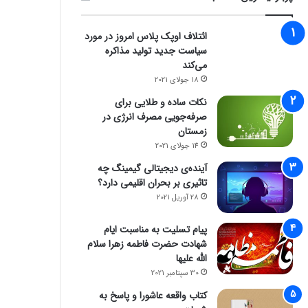
ائتلاف اوپک پلاس امروز در مورد
سیاست جدید تولید مذاکره
می‌کند
18 جولای 2021
نکات ساده و طلایی برای
صرفه‌جویی مصرف انرژی در
زمستان
14 جولای 2021
آینده‌ی دیجیتالی گیمینگ چه
تاثیری بر بحران اقلیمی دارد؟
28 آوریل 2021
پیام تسلیت به مناسبت ایام
شهادت حضرت فاطمه زهرا سلام
الله علیها
30 سپتامبر 2021
کتاب واقعه عاشورا و پاسخ به